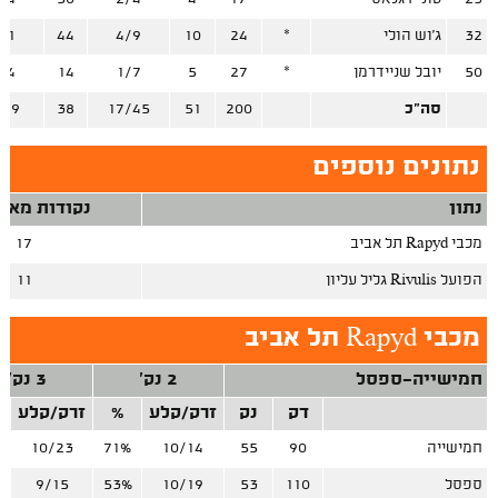
32
ג'וש הולי
*
24
10
4/9
44
/1
50
יובל שניידרמן
*
27
5
1/7
14
/4
סה"כ
200
51
17/45
38
/19
נתונים נוספים
נתון
נקודות מאיב
מכבי Rapyd תל אביב
17
הפועל Rivulis גליל עליון
11
מכבי Rapyd תל אביב
חמישייה-ספסל
2 נק'
3 נק'
דק
נק
זרק/קלע
%
זרק/קלע
חמישייה
90
55
10/14
71%
10/23
%
ספסל
110
53
10/19
53%
9/15
%