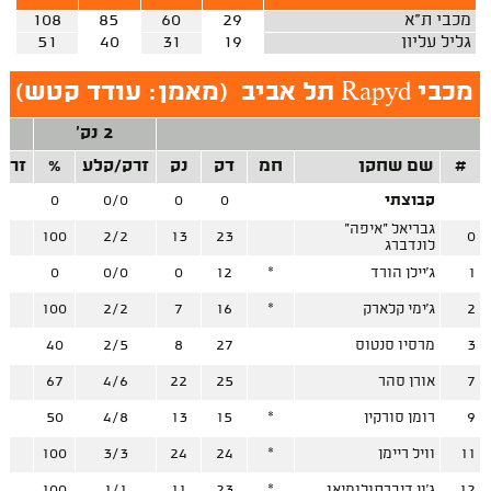
מכבי ת"א
29
60
85
108
גליל עליון
19
31
40
51
מכבי Rapyd תל אביב
(
מאמן: עודד קטש
)
2 נק'
#
שם שחקן
חמ
דק
נק
זרק/קלע
%
זרק
קבוצתי
0
0
0/0
0
0
גבריאל "איפה"
3
100
2/2
13
23
0
לונדברג
1
ג'יילן הורד
*
12
0
0/0
0
0
2
ג'ימי קלארק
*
16
7
2/2
100
4
3
מרסיו סנטוס
27
8
2/5
40
3
7
אורן סהר
25
22
4/6
67
6
9
רומן סורקין
*
15
13
4/8
50
2
11
וויל ריימן
*
24
24
3/3
100
9
12
ג'ון דיברתולומיאו
*
23
11
1/1
100
8