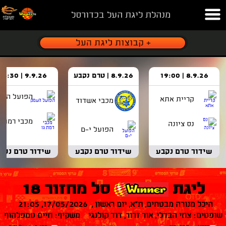
מנהלת ליגת העל בכדורסל
8.9.26 | 19:00
8.9.26 | טרם נקבע
9.9.26 | 18:30
הפועל העמ
קריית אתא
מכבי אשדוד
מכבי רמת ג
נס ציונה
הפועל י-ם
שידור טרם נקבע
שידור טרם נקבע
שידור טרם נקב
ליגת
סל מחזור 18
היכל מנורה מבטחים, ת"א, יום ראשון , 17/05/2026, 21:05
שופטים: צחי הבדלי, אור זרור, דוד קולנגי משקיף: חיים טמפלהוף