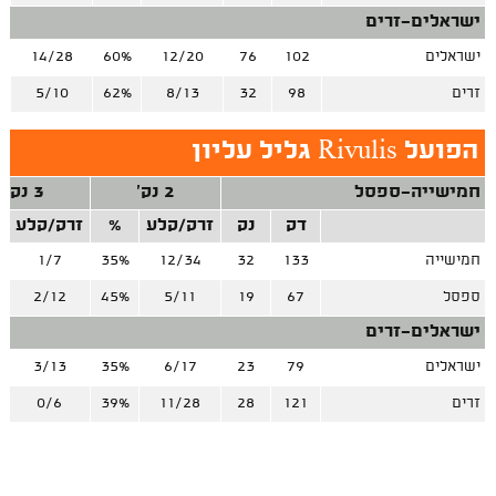
ישראלים-זרים
ישראלים
102
76
12/20
60%
14/28
%
זרים
98
32
8/13
62%
5/10
%
הפועל Rivulis גליל עליון
חמישייה-ספסל
2 נק'
3 נק'
דק
נק
זרק/קלע
%
זרק/קלע
חמישייה
133
32
12/34
35%
1/7
ספסל
67
19
5/11
45%
2/12
ישראלים-זרים
ישראלים
79
23
6/17
35%
3/13
זרים
121
28
11/28
39%
0/6