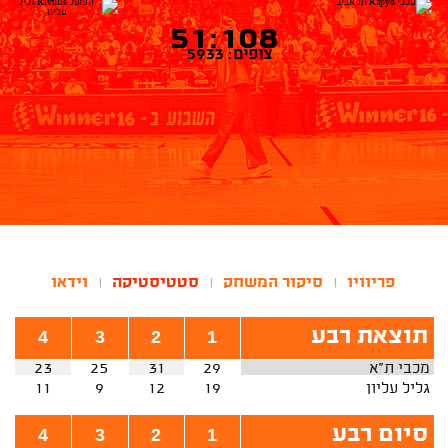
51:108
צופים: 5933
פריוויו
סיקור המשחק
סטטיסטיקה
וידאו
|
|
|
תוצאת רבע
4
3
2
1
מכבי ת"א
29
31
25
23
גליל עליון
19
12
9
11
סיום רבע
4
3
2
1