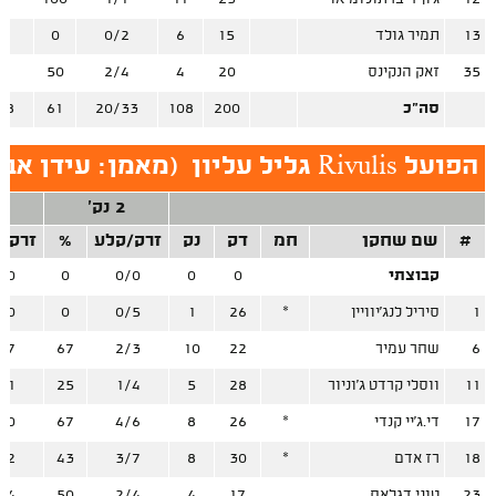
13
תמיר גולד
15
6
0/2
0
3
35
זאק הנקינס
20
4
2/4
50
0
סה"כ
200
108
20/33
61
38
הפועל Rivulis גליל עליון
(
מאמן: עידן אב
2 נק'
3
#
שם שחקן
חמ
דק
נק
זרק/קלע
%
זרק/
קבוצתי
0
0
0/0
0
/0
1
סיריל לנג'יוויין
*
26
1
0/5
0
/0
6
שחר עמיר
22
10
2/3
67
/7
11
ווסלי קרדט ג'וניור
28
5
1/4
25
/1
17
די.ג'יי קנדי
*
26
8
4/6
67
/0
18
רז אדם
*
30
8
3/7
43
/2
23
טוני דגלאס
17
4
2/4
50
/4