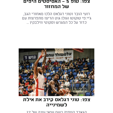
צפו: טופ 5 - האסיסטים היפים
של המחזור
רועי הובר וטוני דגלאס הלכו מאחורי הגב,
ג'יי.פי טוקוטו וגולן גוט הריצו מתפרצות עם
כדור על כל המגרש וסקוטי ווילבקין ...
צפו: טוני דגלאס קירב את אילת
לשמינייה
הגארד הוותיק רשם שיאי עונה של 27