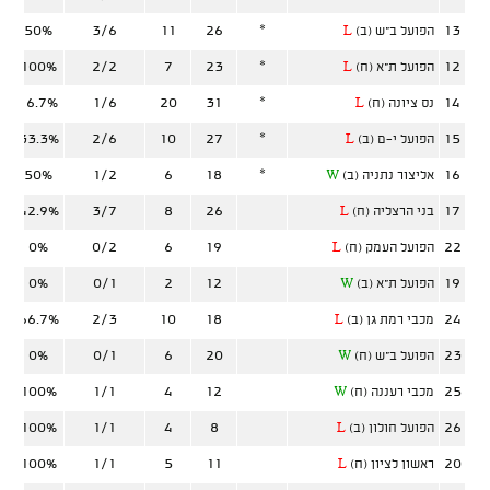
50%
3/6
11
26
*
13
הפועל ב"ש (ב)
L
100%
2/2
7
23
*
12
הפועל ת"א (ח)
L
16.7%
1/6
20
31
*
14
נס ציונה (ח)
L
33.3%
2/6
10
27
*
15
הפועל י-ם (ב)
L
50%
1/2
6
18
*
16
אליצור נתניה (ב)
W
42.9%
3/7
8
26
17
בני הרצליה (ח)
L
0%
0/2
6
19
22
הפועל העמק (ח)
L
0%
0/1
2
12
19
הפועל ת"א (ב)
W
66.7%
2/3
10
18
24
מכבי רמת גן (ב)
L
0%
0/1
6
20
23
הפועל ב"ש (ח)
W
100%
1/1
4
12
25
מכבי רעננה (ח)
W
100%
1/1
4
8
26
הפועל חולון (ב)
L
100%
1/1
5
11
20
ראשון לציון (ח)
L