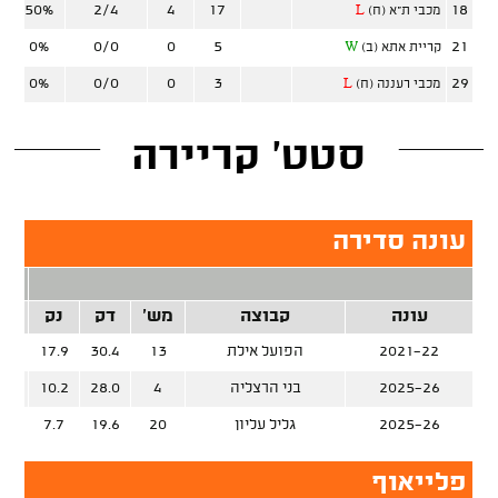
50%
2/4
4
17
18
מכבי ת"א (ח)
L
0%
0/0
0
5
21
קריית אתא (ב)
W
0%
0/0
0
3
29
מכבי רעננה (ח)
L
סטט' קריירה
עונה סדירה
2 נק
עונה
קבוצה
מש'
דק
נק
זרק
2021-22
הפועל אילת
13
30.4
17.9
%
2025-26
בני הרצליה
4
28.0
10.2
%
2025-26
גליל עליון
20
19.6
7.7
%
פלייאוף