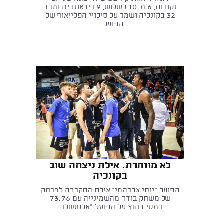
נקודות, 6 מ-10 לשלוש, 9 ריבאונדים ומדד
32 בקונכיה ושמר על סיכויי הפלייאוף של
הפועל ...
לא מוותרת: אילת ניצחה שוב
בקונכיה
הפועל "יוסי אברהמי" אילת התקרבה למרחק
של משחק בודד מהשמינייה עם 73:76
דרמטי בחוץ על הפועל "אלטשולר ...