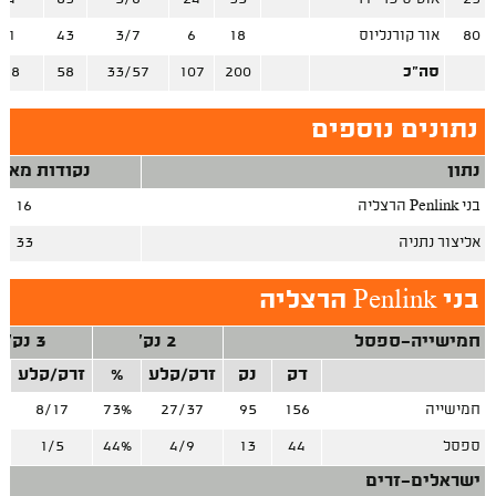
80
אור קורנליוס
18
6
3/7
43
/1
סה"כ
200
107
33/57
58
/18
נתונים נוספים
נתון
נקודות מאיב
בני Penlink הרצליה
16
אליצור נתניה
33
בני Penlink הרצליה
חמישייה-ספסל
2 נק'
3 נק'
דק
נק
זרק/קלע
%
זרק/קלע
חמישייה
156
95
27/37
73%
8/17
%
ספסל
44
13
4/9
44%
1/5
%
ישראלים-זרים