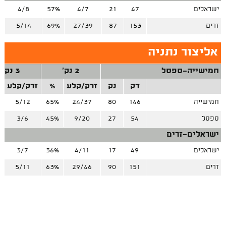
ישראלים
47
21
4/7
57%
4/8
%
זרים
153
87
27/39
69%
5/14
%
אליצור נתניה
חמישייה-ספסל
2 נק'
3 נק'
דק
נק
זרק/קלע
%
זרק/קלע
חמישייה
146
80
24/37
65%
5/12
ספסל
54
27
9/20
45%
3/6
ישראלים-זרים
ישראלים
49
17
4/11
36%
3/7
זרים
151
90
29/46
63%
5/11