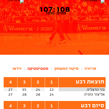
107:108
צופים: 1050
פריוויו
סיקור המשחק
סטטיסטיקה
וידאו
|
|
|
תוצאת רבע
4
3
2
1
בני הרצליה
22
24
35
27
אליצור נתניה
24
28
28
27
סיום רבע
4
3
2
1