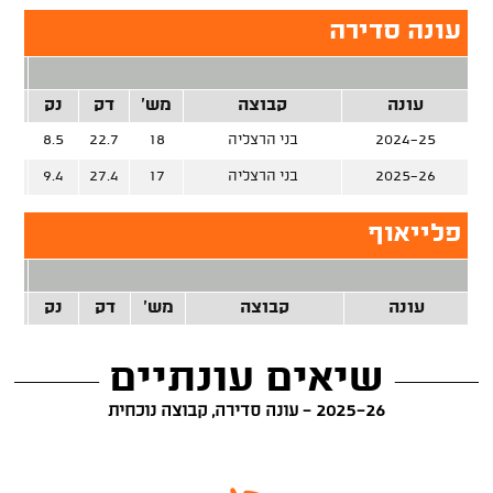
עונה סדירה
2 נק
עונה
קבוצה
מש'
דק
נק
זרק
2024-25
בני הרצליה
18
22.7
8.5
%
2025-26
בני הרצליה
17
27.4
9.4
%
פלייאוף
2 נק
עונה
קבוצה
מש'
דק
נק
זרק
שיאים עונתיים
2025-26 - עונה סדירה, קבוצה נוכחית