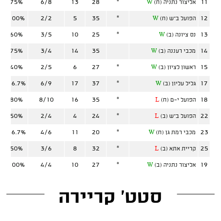
75%
6/8
13
28
*
11
אליצור נתניה (ח)
W
100%
2/2
5
35
*
12
הפועל ב"ש (ח)
W
60%
3/5
10
25
*
13
נס ציונה (ב)
W
75%
3/4
14
35
14
מכבי רעננה (ב)
W
40%
2/5
6
27
*
15
ראשון לציון (ב)
W
66.7%
6/9
17
37
*
17
גליל עליון (ב)
W
80%
8/10
16
35
*
18
הפועל י-ם (ח)
L
50%
2/4
4
24
*
22
הפועל ב"ש (ב)
L
66.7%
4/6
11
20
*
23
מכבי רמת גן (ח)
W
50%
3/6
8
32
*
25
קריית אתא (ב)
L
100%
4/4
10
27
*
19
אליצור נתניה (ב)
W
סטט' קריירה