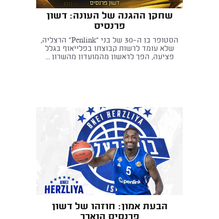
שחקן ההגנה של העונה: דשון
פרנסיס
הסטופר בן ה-30 של בני "Penlink" הרצליה,
שלא עומד לרשות קבוצתו בפלייאוף בגלל
פציעה, הפך לראשון מהמועדון מהשרון ...
הבעת אמון: חוזהו של דשון
פרנסיס הוארך