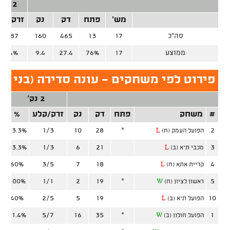
2 נק'
מש'
פתח
דק
נק
זרק/קל
סה"כ
17
13
465
160
56/87
ממוצע
17
76%
27.4
9.4
64.4%
פירוט לפי משחקים - עונה סדירה (בני הר
2 נק'
#
משחק
פתח
דק
נק
זרק/קלע
%
ז
33.3%
1/3
10
28
*
2
הפועל העמק (ח)
L
33.3%
1/3
6
21
3
מכבי ת"א (ב)
L
60%
3/5
7
18
4
קריית אתא (ח)
L
100%
1/1
2
19
*
5
ראשון לציון (ח)
W
40%
2/5
5
19
10
הפועל ת"א (ב)
L
71.4%
5/7
16
35
*
1
הפועל חולון (ב)
W