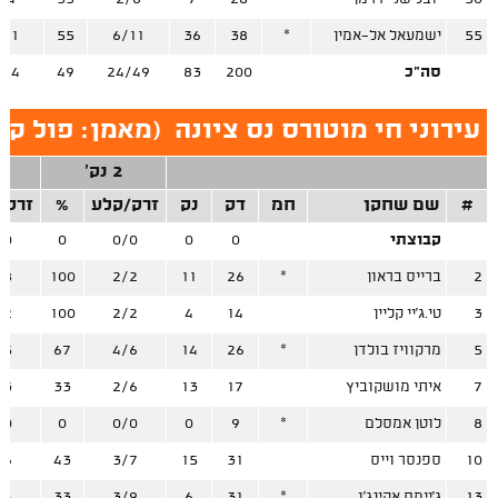
55
ישמעאל אל-אמין
*
38
36
6/11
55
/11
סה"כ
200
83
24/49
49
/24
עירוני חי מוטורס נס ציונה
(
מאמן: פול קו
2 נק'
#
שם שחקן
חמ
דק
נק
זרק/קלע
%
זרק/
קבוצתי
0
0
0/0
0
/0
2
ברייס בראון
*
26
11
2/2
100
/8
3
טי.ג'יי קליין
14
4
2/2
100
/2
5
מרקוויז בולדן
*
26
14
4/6
67
/5
7
איתי מושקוביץ
17
13
2/6
33
/3
8
לוטן אמסלם
*
9
0
0/0
0
/0
10
ספנסר וייס
31
15
3/7
43
/6
13
ג'יימס אקינג'ו
*
31
6
3/9
33
/4