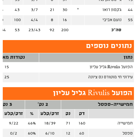
44
ג'קסון רואו
*
30
21
3/7
43
/6
55
נועם אביבי
16
8
4/4
100
/0
סה"כ
200
92
23/43
53
/34
נתונים נוספים
נתון
נקודות מאיב
הפועל Rivulis גליל עליון
15
עירוני חי מוטורס נס ציונה
25
הפועל Rivulis גליל עליון
חמישייה-ספסל
2 נק'
3 נק'
דק
נק
זרק/קלע
%
זרק/קלע
חמישייה
160
71
18/39
46%
9/22
ספסל
40
12
6/10
60%
0/2