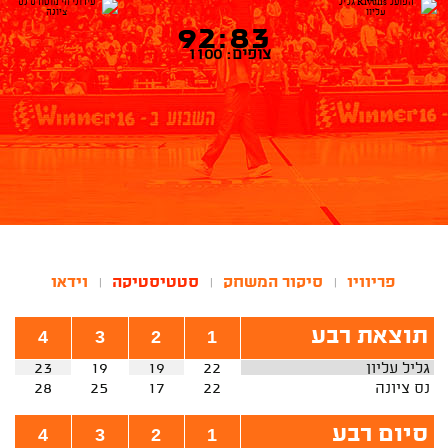
92:83
צופים: 1100
פריוויו
סיקור המשחק
סטטיסטיקה
וידאו
|
|
|
תוצאת רבע
4
3
2
1
גליל עליון
22
19
19
23
נס ציונה
22
17
25
28
סיום רבע
4
3
2
1