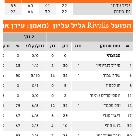
גליל עליון
22
41
60
83
נס ציונה
22
39
64
92
הפועל Rivulis גליל עליון
(
מאמן: עידן אב
2 נק'
3
#
שם שחקן
חמ
דק
נק
זרק/קלע
%
זרק/
קבוצתי
0
0
0/0
0
/0
1
סיריל לנג'יוויין
*
30
2
1/4
25
/0
6
שחר עמיר
*
32
14
3/10
30
/6
8
חן כלפון
5
0
0/1
0
/0
11
ווסלי קרדט ג'וניור
2
0
0/0
0
/2
12
יהל מלמד
*
32
12
6/8
75
/1
17
די.ג'יי קנדי
23
8
4/6
67
/0
32
ג'וש הולי
10
4
2/3
67
/0
50
יובל שניידרמן
*
28
7
2/6
33
/4