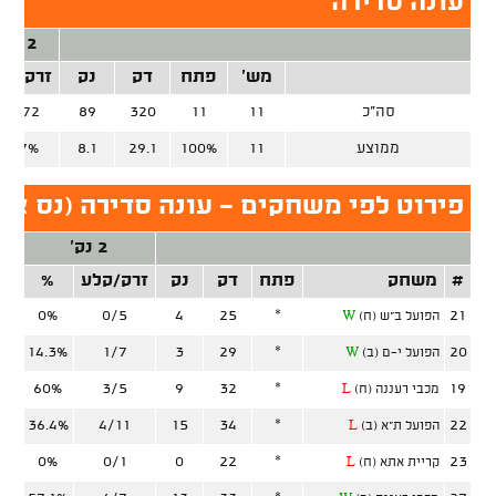
עונה סדירה
2 נק'
מש'
פתח
דק
נק
זרק/קל
סה"כ
11
11
320
89
30/72
ממוצע
11
100%
29.1
8.1
41.7%
פירוט לפי משחקים - עונה סדירה (נס ציו
2 נק'
#
משחק
פתח
דק
נק
זרק/קלע
%
זר
0%
0/5
4
25
*
21
הפועל ב"ש (ח)
W
14.3%
1/7
3
29
*
20
הפועל י-ם (ב)
W
60%
3/5
9
32
*
19
מכבי רעננה (ח)
L
36.4%
4/11
15
34
*
22
הפועל ת"א (ב)
L
0%
0/1
0
22
*
23
קריית אתא (ח)
L