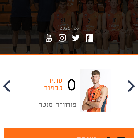
2025-26
0
עתיר
י
טלמור
פורוורד-סנטר