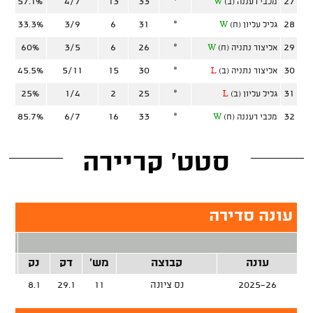
57.1%
4/7
13
33
*
27
מכבי רעננה (ב)
W
33.3%
3/9
6
31
*
28
גליל עליון (ח)
W
60%
3/5
6
26
*
29
אליצור נתניה (ח)
W
45.5%
5/11
15
30
*
30
אליצור נתניה (ב)
L
25%
1/4
2
25
*
31
גליל עליון (ב)
L
85.7%
6/7
16
33
*
32
מכבי רעננה (ח)
W
סטט' קריירה
עונה סדירה
2 נק
עונה
קבוצה
מש'
דק
נק
זרק
2025-26
נס ציונה
11
29.1
8.1
%