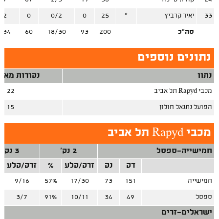
33
יאיר קרביץ
*
25
0
0/2
0
/2
סה"כ
200
93
18/30
60
/34
נתונים נוספים
נתון
נקודות מאיב
מכבי Rapyd תל אביב
22
הפועל נתנאל חולון
15
מכבי Rapyd תל אביב
חמישייה-ספסל
2 נק'
3 נק'
דק
נק
זרק/קלע
%
זרק/קלע
חמישייה
151
73
17/30
57%
9/16
ספסל
49
34
10/11
91%
3/7
ישראלים-זרים