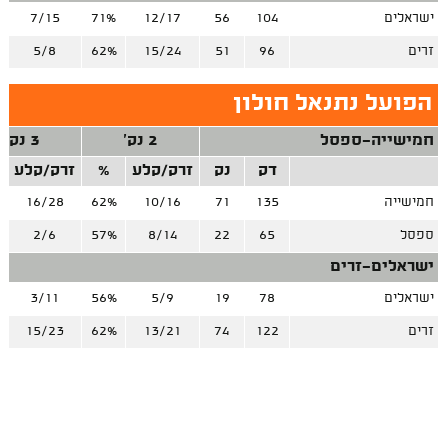
ישראלים
104
56
12/17
71%
7/15
זרים
96
51
15/24
62%
5/8
הפועל נתנאל חולון
חמישייה-ספסל
2 נק'
3 נק'
דק
נק
זרק/קלע
%
זרק/קלע
חמישייה
135
71
10/16
62%
16/28
ספסל
65
22
8/14
57%
2/6
ישראלים-זרים
ישראלים
78
19
5/9
56%
3/11
זרים
122
74
13/21
62%
15/23