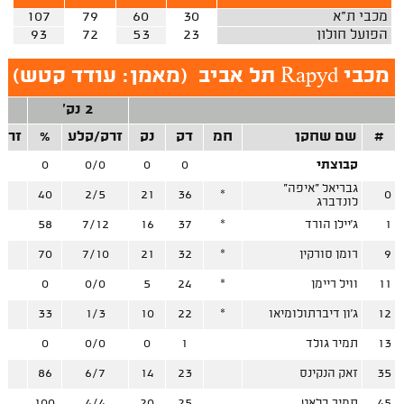
מכבי ת"א
30
60
79
107
הפועל חולון
23
53
72
93
מכבי Rapyd תל אביב
(
מאמן: עודד קטש
)
2 נק'
#
שם שחקן
חמ
דק
נק
זרק/קלע
%
זרק
קבוצתי
0
0
0/0
0
0
גבריאל "איפה"
7
40
2/5
21
36
*
0
לונדברג
1
ג'יילן הורד
*
37
16
7/12
58
1
9
רומן סורקין
*
32
21
7/10
70
3
11
וויל ריימן
*
24
5
0/0
0
2
12
ג'ון דיברתולומיאו
*
22
10
1/3
33
3
13
תמיר גולד
1
0
0/0
0
0
35
זאק הנקינס
23
14
6/7
86
0
45
תמיר בלאט
25
20
4/4
100
7