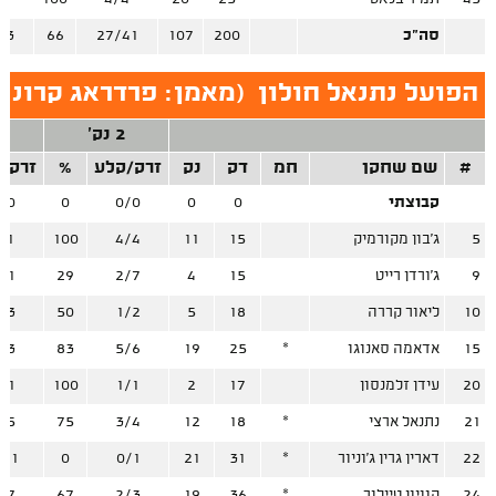
סה"כ
200
107
27/41
66
23
הפועל נתנאל חולון
(
מאמן: פרדראג קרוניץ
2 נק'
3
#
שם שחקן
חמ
דק
נק
זרק/קלע
%
זרק/
קבוצתי
0
0
0/0
0
/0
5
ג'בון מקורמיק
15
11
4/4
100
/1
9
ג'ורדן רייט
15
4
2/7
29
/1
10
ליאור קררה
18
5
1/2
50
/3
15
אדאמה סאנוגו
*
25
19
5/6
83
/3
20
עידן זלמנסון
17
2
1/1
100
/1
21
נתנאל ארצי
*
18
12
3/4
75
/5
22
דארין גרין ג'וניור
*
31
21
0/1
0
/11
24
קוויון טיילור
*
36
19
2/3
67
/7