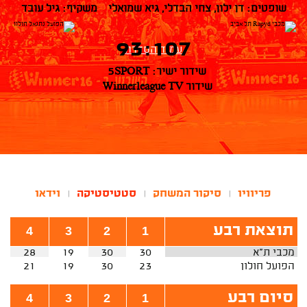
שופטים: דן ילון, צחי הבדלי, גיא שמואלי משקיף: גיל עובד
93:107
עמוד הסדרה
שידור ישיר: 5SPORT
שידור Winnerleague TV
פריוויו
סיקור המשחק
סטטיסטיקה
וידאו
|
|
|
תוצאת רבע
4
3
2
1
מכבי ת"א
30
30
19
28
הפועל חולון
23
30
19
21
סיום רבע
4
3
2
1