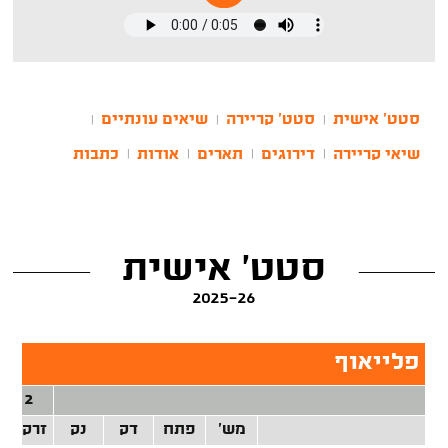
סטט' אישית
סטט' קריירה
שיאים עונתיים
|
|
|
שיאי קריירה
דירוגים
תארים
אודות
כתבות
|
|
|
|
סטט' אישית
2025-26
פלייאוף
2 נק'
מש'
פתח
דק
נק
זרק/קל