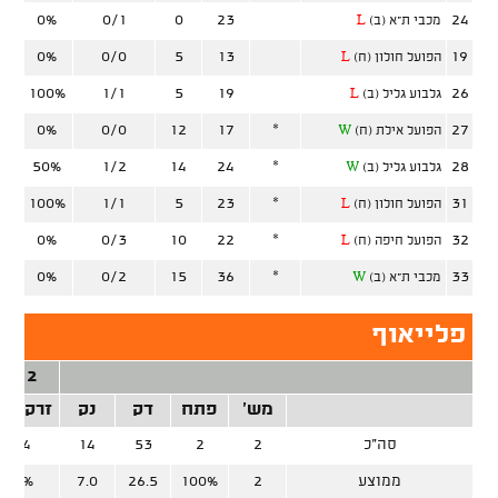
0%
0/1
0
23
24
מכבי ת"א (ב)
L
0%
0/0
5
13
19
הפועל חולון (ח)
L
100%
1/1
5
19
26
גלבוע גליל (ב)
L
0%
0/0
12
17
*
27
הפועל אילת (ח)
W
50%
1/2
14
24
*
28
גלבוע גליל (ב)
W
100%
1/1
5
23
*
31
הפועל חולון (ח)
L
0%
0/3
10
22
*
32
הפועל חיפה (ח)
L
0%
0/2
15
36
*
33
מכבי ת"א (ב)
W
פלייאוף
2 נק'
מש'
פתח
דק
נק
זרק/קל
סה"כ
2
2
53
14
1/4
ממוצע
2
100%
26.5
7.0
25%