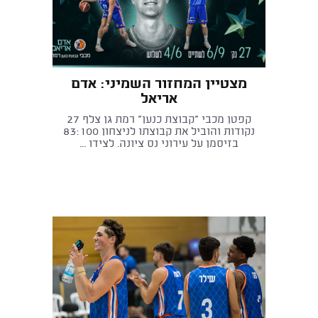
מצטיין המחזור השמיני: אדם
אריאל
קפטן מכבי "קבוצת כנען" רמת גן צלף 27
נקודות והוביל את קבוצתו לניצחון 83:100
בזיסמן על עירוני נס ציונה. לצידו ...