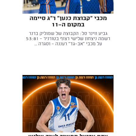
מכבי "קבוצת כנען" ר"ג סיימה
במקום ה-11
גביע ווינר סל: הקבוצה של שמוליק ברנר
רשמה ניצחון שלישי רצוף בטורניר - 53:81
על מכבי "אב-גד" רעננה - וסגרה ...