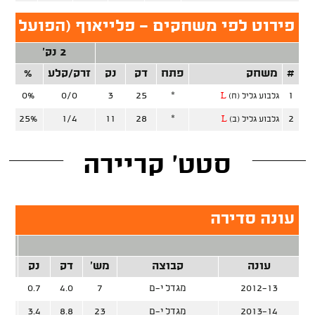
פירוט לפי משחקים - פלייאוף (הפועל י-
2 נק'
#
משחק
פתח
דק
נק
זרק/קלע
%
זר
0%
0/0
3
25
*
1
גלבוע גליל (ח)
L
25%
1/4
11
28
*
2
גלבוע גליל (ב)
L
סטט' קריירה
עונה סדירה
2 נק
עונה
קבוצה
מש'
דק
נק
זרק
2012-13
מגדל י-ם
7
4.0
0.7
%
2013-14
מגדל י-ם
23
8.8
3.4
%