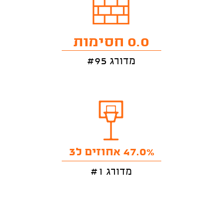
0.0 חסימות
מדורג #95
47.0% אחוזים ל3
מדורג #1