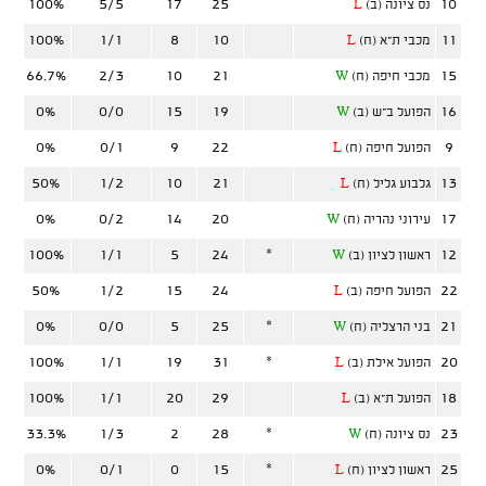
100%
5/5
17
25
10
נס ציונה (ב)
L
100%
1/1
8
10
11
מכבי ת"א (ח)
L
66.7%
2/3
10
21
15
מכבי חיפה (ח)
W
0%
0/0
15
19
16
הפועל ב"ש (ב)
W
0%
0/1
9
22
9
הפועל חיפה (ח)
L
50%
1/2
10
21
13
גלבוע גליל (ח)
L
0%
0/2
14
20
17
עירוני נהריה (ח)
W
100%
1/1
5
24
*
12
ראשון לציון (ב)
W
50%
1/2
15
24
22
הפועל חיפה (ב)
L
0%
0/0
5
25
*
21
בני הרצליה (ח)
W
100%
1/1
19
31
*
20
הפועל אילת (ב)
L
100%
1/1
20
29
18
הפועל ת"א (ב)
L
33.3%
1/3
2
28
*
23
נס ציונה (ח)
W
0%
0/1
0
15
*
25
ראשון לציון (ח)
L