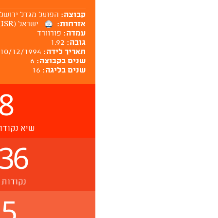
קבוצה:
הפועל מגדל ירושל
אזרחות:
ישראל (ISR)
עמדה:
פורוורד
גובה:
1.92
תאריך לידה:
10/12/1994
שנים בקבוצה:
6
שנים בליגה:
16
8
שיא נקודו
36
נקודות 
.5