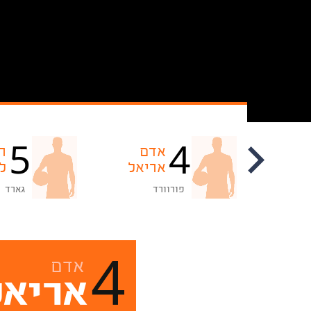
5
4
עדי
אדם
ר
כהן סבן
אריאל
ל
פורוורד
גארד
4
אדם
אריאל