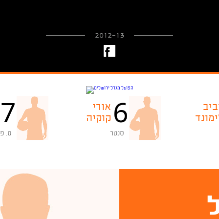
2012-13
7
6
ביב
אורי
ימונד
קוקיה
סנטר
ס. פ