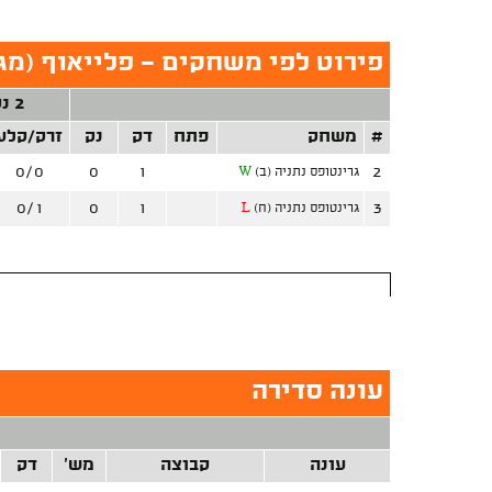
פירוט לפי משחקים - פלייאוף (מג
2 נק'
#
משחק
פתח
דק
נק
זרק/קלע
0/0
0
1
2
גרינטופס נתניה (ב)
W
0/1
0
1
3
גרינטופס נתניה (ח)
L
עונה סדירה
עונה
קבוצה
מש'
דק