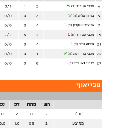
0/1
1
5
4
מכבי אשדוד (ב)
W
0/0
0
2
5
בני הרצליה (ח)
W
0/0
0
4
7
אליצור אשקלון (ב)
L
2/2
4
4
15
מכבי אשדוד (ח)
L
0/0
0
4
21
גלבוע גליל (ב)
L
0/0
0
1
24
מכבי בזן חיפה (ח)
W
0/0
0
8
27
פנדור ראשל"צ (ב)
L
פלייאוף
מש'
פתח
דק
נק
סה"כ
2
0
2
0
ממוצע
2
0%
1.0
0.0