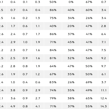
0.1
0.4
0.1
0.3
50%
0%
67%
0.7
1.5
0.7
0.4
0.4
86%
40%
60%
3.4
1.5
1.6
0.2
1.3
75%
34%
26%
3.4
2.6
1.7
0.6
1.1
40%
20%
47%
2.8
2.6
2.4
0.7
1.7
86%
37%
41%
6.4
2.4
2.9
1.0
1.9
71%
45%
41%
7.1
.2
2.3
0.7
1.6
84%
36%
47%
7.5
.5
2.5
0.9
1.6
81%
32%
56%
9.2
.2
2.8
0.8
1.9
64%
47%
50%
9.7
2.6
1.9
0.7
1.2
67%
35%
50%
6.1
1.4
1.0
0.4
0.6
83%
26%
69%
3.7
2.4
3.8
0.9
2.9
74%
35%
49%
11.1
2.1
3.6
0.9
2.7
79%
38%
65%
12.4
2.4
4.9
0.8
4.1
71%
37%
55%
14.3