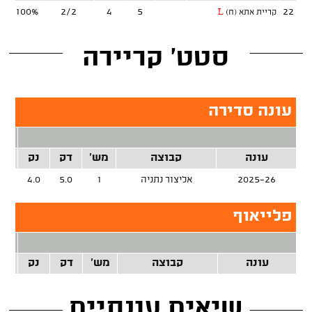
100%
2/2
4
5
22
קריית אתא (ח)
L
סטט' קריירה
עונה סדירה
2 נק
עונה
קבוצה
מש'
דק
נק
זרק
2025-26
אליצור נתניה
1
5.0
4.0
%
פלייאוף
2 נק
עונה
קבוצה
מש'
דק
נק
זרק
שיאים עונתיים