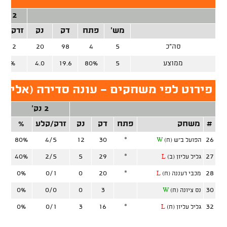
2 נק'
מש'
פתח
דק
נק
זרק/קל
סה"כ
5
4
98
20
6/12
ממוצע
5
80%
19.6
4.0
50%
פירוט לפי משחקים - עונה סדירה (אליצור
2 נק'
#
משחק
פתח
דק
נק
זרק/קלע
%
זר
80%
4/5
12
30
*
26
הפועל ב"ש (ח)
W
40%
2/5
5
29
*
27
גליל עליון (ב)
L
0%
0/1
0
20
*
28
מכבי רעננה (ח)
L
0%
0/0
0
3
30
נס ציונה (ח)
W
0%
0/1
3
16
*
32
גליל עליון (ח)
L