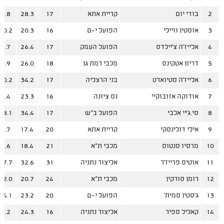
2
בודי יום
קריית אתא
17
28.3
9.8
3
אוסטין וויילי
הפועל י-ם
16
20.3
10.2
4
אלייז'ה צ'יילדס
הפועל העמק
17
26.4
9.7
5
דריון אטקינס
מכבי רמת גן
18
26.0
9.9
6
אלייז'ה סטיוארט
בני הרצליה
17
34.2
20.2
7
אודוקה אזובוקיי
נס ציונה
16
23.3
9.4
8
סי.ג'יי אלבי
הפועל ב"ש
17
34.4
18.1
9
אילי דולינסקי
קריית אתא
20
17.4
7.7
10
מרסיו סנטוס
מכבי ת"א
21
18.4
8.6
11
אוטיס פרייז'ר
אליצור נתניה
31
32.6
17.7
12
רומן סורקין
מכבי ת"א
24
20.7
12.0
13
ג'סטין סמית'
הפועל י-ם
20
23.2
14.1
14
קאליל ספיר
אליצור נתניה
16
24.3
9.2