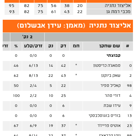
אליצור נתניה
20
38
56
75
82
95
מכבי רמת גן
22
43
61
75
82
93
אליצור נתניה
(
מאמן: עידן אבשלום
)
2 נק'
#
שם שחקן
חמ
דק
נק
זרק/קלע
%
זרק/
קבוצתי
0
0
0/0
0
/0
0
סמאג'ה כריסטון
*
42
14
6/13
46
/0
2
שאק ביוקנן
*
43
22
8/13
62
/4
98
קאליל ספיר
22
5
2/4
50
/1
4
דורי סהר
25
10
2/2
100
/6
9
עידו שבת
6
0
0/0
0
/0
13
בוריס בוגוסלבסקי
6
0
0/0
0
/0
23
אוטיס פרייז'ר
*
37
19
6/9
67
/4
99
ניקו קרבאצ'ו
*
37
22
9/14
64
/1