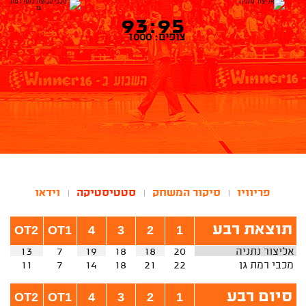
93:95
צופים: 1000
פריוויו
סיקור המשחק
סטטיסטיקה
וידאו
|
|
|
תוצאת רבע
OT2
OT1
4
3
2
1
אליצור נתניה
20
18
18
19
7
13
מכבי רמת גן
22
21
18
14
7
11
סיום רבע
OT2
OT1
4
3
2
1