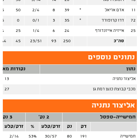
11
אדם אריאל
*
39
8
2/4
50
/5
72
דרו קרופורד
*
35
3
0/1
0
/5
25
אייזיה אייזנדורף
24
6
1/4
25
/4
סה"כ
250
93
23/51
45
/44
נתונים נוספים
נתון
נקודות מאיב
אליצור נתניה
13
מכבי קבוצת כנען רמת גן
27
אליצור נתניה
חמישייה-ספסל
2 נק'
3 נק'
דק
נק
זרק/קלע
%
זרק/קלע
חמישייה
191
80
30/57
53%
2/14