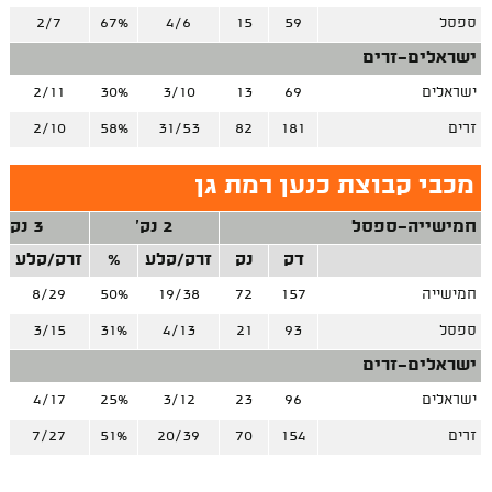
ספסל
59
15
4/6
67%
2/7
ישראלים-זרים
ישראלים
69
13
3/10
30%
2/11
זרים
181
82
31/53
58%
2/10
מכבי קבוצת כנען רמת גן
חמישייה-ספסל
2 נק'
3 נק'
דק
נק
זרק/קלע
%
זרק/קלע
חמישייה
157
72
19/38
50%
8/29
ספסל
93
21
4/13
31%
3/15
ישראלים-זרים
ישראלים
96
23
3/12
25%
4/17
זרים
154
70
20/39
51%
7/27