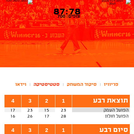
87:78
צופים: 700
פריוויו
סיקור המשחק
סטטיסטיקה
וידאו
|
|
|
תוצאת רבע
4
3
2
1
הפועל העמק
23
15
23
17
הפועל חולון
28
17
26
16
סיום רבע
4
3
2
1