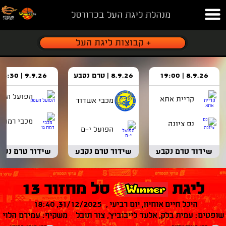
מנהלת ליגת העל בכדורסל
8.9.26 | 19:00
8.9.26 | טרם נקבע
9.9.26 | 18:30
הפועל העמ
קריית אתא
מכבי אשדוד
מכבי רמת ג
נס ציונה
הפועל י-ם
שידור טרם נקבע
שידור טרם נקבע
שידור טרם נקב
ליגת
סל מחזור 13
היכל חיים אוחיון, יום רביעי , 31/12/2025, 18:40
שופטים: עמית בלק, אלעד לייבוביץ', צור תובל משקיף: עמירם הלוי