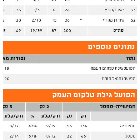
33
יאיר קרביץ
24
6
1/3
33
/5
52
ג'ורדן מקריי
*
36
15
2/10
20
/5
סה"כ
200
87
19/39
49
/25
נתונים נוספים
נתון
נקודות מאיב
הפועל גילת טלקום העמק
18
הפועל נתנאל חולון
20
הפועל גילת טלקום העמק
חמישייה-ספסל
2 נק'
3 נק'
דק
נק
זרק/קלע
%
זרק/קלע
חמישייה
134
56
9/19
47%
8/17
ספסל
66
22
8/12
67%
2/14