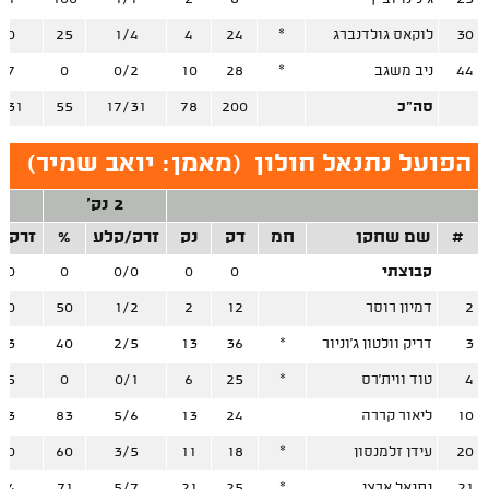
30
לוקאס גולדנברג
*
24
4
1/4
25
/0
44
ניב משגב
*
28
10
0/2
0
/7
סה"כ
200
78
17/31
55
/31
הפועל נתנאל חולון
(
מאמן: יואב שמיר
)
2 נק'
3
#
שם שחקן
חמ
דק
נק
זרק/קלע
%
זרק/
קבוצתי
0
0
0/0
0
/0
2
דמיון רוסר
12
2
1/2
50
/0
3
דריק וולטון ג'וניור
*
36
13
2/5
40
/3
4
טוד ווית'רס
*
25
6
0/1
0
/5
10
ליאור קררה
24
13
5/6
83
/3
20
עידן זלמנסון
*
18
11
3/5
60
/0
21
נתנאל ארצי
*
25
21
5/7
71
/4