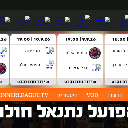
9.9.26 | 19:00
10.9.26 | 19:00
14.9.26 
על העמק
נס ציונה
הפועל אילת
 רמת גן
הפועל חולון
בני הרצליה
רם נקבע
שידור טרם נקבע
שידור טרם נקבע
ש
חדשות
VOD
היסטוריה
INNERLEAGUE.TV
ועל נתנאל חולו