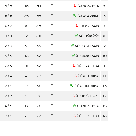
4/5
16
31
*
5
קריית אתא (ב)
L
6/8
25
35
*
6
הפועל ב"ש (ב)
W
0/2
6
25
*
7
מכבי ת"א (ח)
L
1/1
12
28
*
8
גליל עליון (ב)
W
2/7
9
34
*
9
מכבי רמת גן (ב)
W
4/5
16
32
*
10
מכבי רעננה (ח)
W
6/9
18
32
*
1
בני הרצליה (ח)
L
2/4
4
23
*
11
הפועל ת"א (ב)
L
2/5
13
36
*
13
הפועל העמק (ח)
W
2/3
5
8
*
12
ראשון לציון (ח)
L
4/5
17
26
*
15
קריית אתא (ח)
W
3/5
6
22
*
16
בני הרצליה (ב)
L