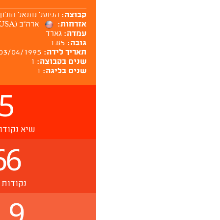
קבוצה:
הפועל נתנאל חולון
אזרחות:
ארה''ב (USA)
עמדה:
גארד
גובה:
1.85
תאריך לידה:
03/04/1995
שנים בקבוצה:
1
שנים בליגה:
1
5
שיא נקודו
66
נקודות 
.9