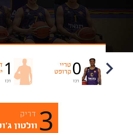
1
0
אקסבייר
טריי
ד
מנפורד
קרופט
י
רכז
רכז
3
דריק
וולטון ג'ונ