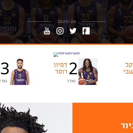
2025-26
3
2
קל
דמיון
שבי
רוסר
גארד
גארד
יור