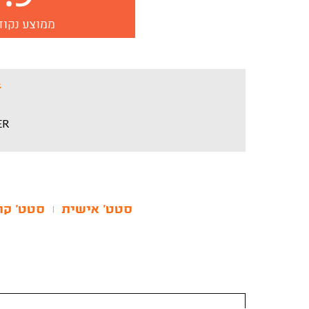
ממוצע נקוד
ER
סטט' אישית
סטט' קר
|