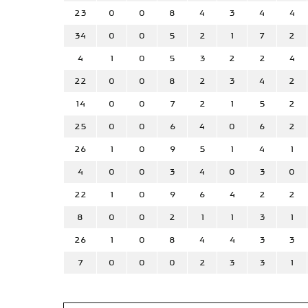
23
0
0
8
4
3
4
4
34
0
0
5
2
1
7
2
4
1
0
5
3
2
2
4
22
0
0
8
2
3
4
2
14
0
0
7
2
1
5
2
25
0
0
6
4
0
6
2
26
1
0
9
5
1
4
1
4
0
0
3
4
0
3
0
22
1
0
9
6
4
2
2
8
0
0
2
1
1
3
1
26
1
0
8
4
4
3
3
7
0
0
0
2
3
3
1