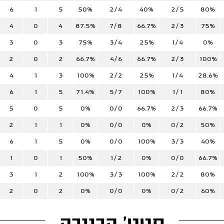
6
1
5
50%
2/4
40%
2/5
80%
4
0
4
87.5%
7/8
66.7%
2/3
75%
3
0
3
75%
3/4
25%
1/4
0%
2
0
2
66.7%
4/6
66.7%
2/3
100%
4
1
3
100%
2/2
25%
1/4
28.6%
6
1
5
71.4%
5/7
100%
1/1
80%
5
0
5
0%
0/0
66.7%
2/3
66.7%
2
1
1
0%
0/0
0%
0/2
50%
6
1
5
0%
0/0
100%
3/3
40%
1
0
1
50%
1/2
0%
0/0
66.7%
3
1
2
100%
3/3
100%
2/2
80%
2
0
2
0%
0/0
0%
0/2
60%