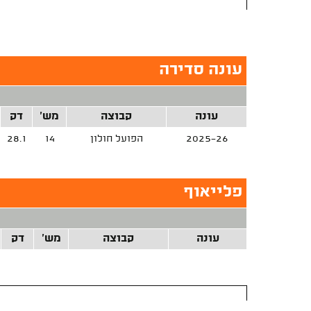
עונה סדירה
עונה
קבוצה
מש'
דק
2025-26
הפועל חולון
14
28.1
פלייאוף
עונה
קבוצה
מש'
דק