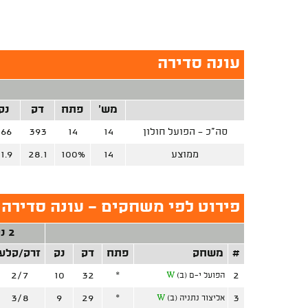
עונה סדירה
מש'
פתח
דק
נק
סה"כ - הפועל חולון
14
14
393
166
ממוצע
14
100%
28.1
1.9
פירוט לפי משחקים - עונה סדירה (
2 נק'
#
משחק
פתח
דק
נק
זרק/קלע
2/7
10
32
*
2
הפועל י-ם (ב)
W
3/8
9
29
*
3
אליצור נתניה (ב)
W