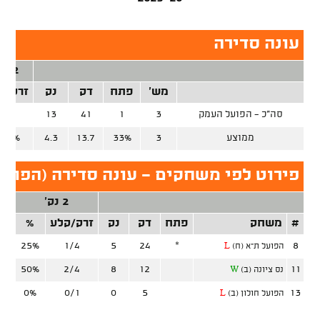
עונה סדירה
2 נק'
מש'
פתח
דק
נק
זרק/ק
סה"כ - הפועל העמק
3
1
41
13
3/9
ממוצע
3
33%
13.7
4.3
3.3%
פירוט לפי משחקים - עונה סדירה (הפוע
2 נק'
#
משחק
פתח
דק
נק
זרק/קלע
%
זר
25%
1/4
5
24
*
8
הפועל ת"א (ח)
L
50%
2/4
8
12
11
נס ציונה (ב)
W
0%
0/1
0
5
13
הפועל חולון (ב)
L