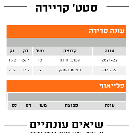
סטט' קריירה
עונה סדירה
עונה
קבוצה
מש'
דק
נק
זר
2021-22
הפועל חולון
13
26.4
13.2
2025-26
הפועל העמק
3
13.7
4.3
פלייאוף
2 נק
עונה
קבוצה
מש'
דק
נק
זרק
שיאים עונתיים