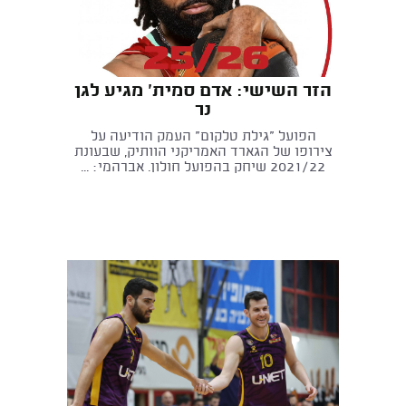
הזר השישי: אדם סמית' מגיע לגן
נר
הפועל "גילת טלקום" העמק הודיעה על
צירופו של הגארד האמריקני הוותיק, שבעונת
2021/22 שיחק בהפועל חולון. אברהמי: ...