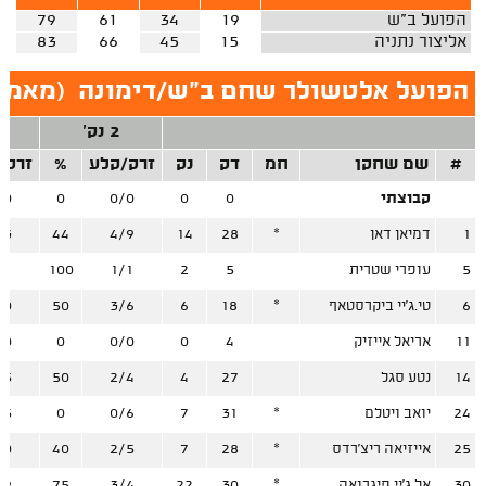
הפועל ב"ש
19
34
61
79
אליצור נתניה
15
45
66
83
הפועל אלטשולר שחם ב"ש/דימונה
(
מאמן:
2 נק'
#
שם שחקן
חמ
דק
נק
זרק/קלע
%
זרק/
קבוצתי
0
0
0/0
0
/0
1
דמיאן דאן
*
28
14
4/9
44
/3
5
עופרי שטרית
5
2
1/1
100
/1
6
טי.ג'יי ביקרסטאף
*
18
6
3/6
50
/0
11
אריאל אייזיק
4
0
0/0
0
/0
14
נטע סגל
27
4
2/4
50
/5
24
יואב ויטלם
*
31
7
0/6
0
/5
25
אייזיאה ריצ'רדס
*
28
7
2/5
40
/0
30
אל.ג'יי פיגרואה
*
30
22
3/4
75
/9