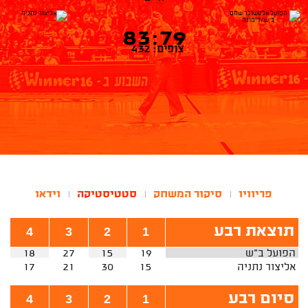
83:79
צופים: 432
פריוויו
סיקור המשחק
סטטיסטיקה
וידאו
|
|
|
תוצאת רבע
4
3
2
1
הפועל ב"ש
19
15
27
18
אליצור נתניה
15
30
21
17
סיום רבע
4
3
2
1