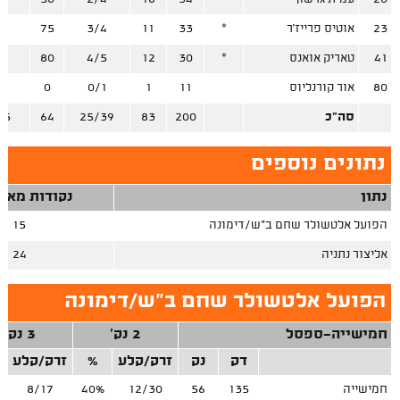
23
אוטיס פרייז'ר
*
33
11
3/4
75
/4
41
טאריק אואנס
*
30
12
4/5
80
/2
80
אור קורנליוס
11
1
0/1
0
/3
סה"כ
200
83
25/39
64
25
נתונים נוספים
נתון
נקודות מאיב
הפועל אלטשולר שחם ב"ש/דימונה
15
אליצור נתניה
24
הפועל אלטשולר שחם ב"ש/דימונה
חמישייה-ספסל
2 נק'
3 נק'
דק
נק
זרק/קלע
%
זרק/קלע
חמישייה
135
56
12/30
40%
8/17