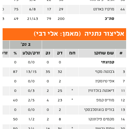
44
מרקיז בארנט
29
17
6/8
75
10
סה"כ
200
79
21/43
49
33
אליצור נתניה
(
מאמן: אלי רבי
)
2 נק'
#
שם שחקן
חמ
דק
נק
זרק/קלע
%
זרק/
קבוצתי
0
0
0/0
0
/0
3
ג'בנטה מקוי
32
35
13/15
87
/4
7
אפי טיומקין
2
0
0/0
0
/1
11
דיאנטה בולדווין
*
25
2
0/3
0
/2
12
מוריס קמפ
*
23
4
2/5
40
/1
13
בוריס בוגוסלבסקי
2
0
0/0
0
/0
14
מקסים פילוננקו
8
2
1/2
50
/0
20
עמית גרשון
*
34
16
2/4
50
/8