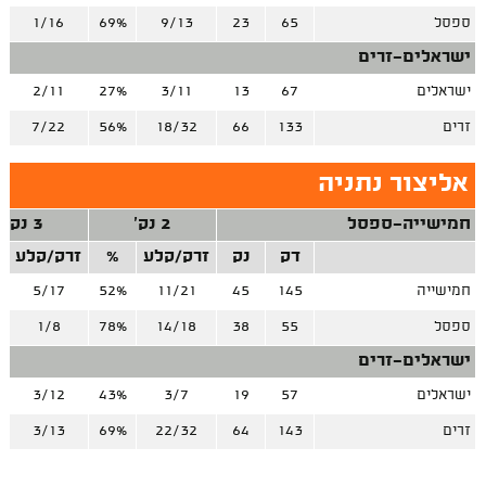
ספסל
65
23
9/13
69%
1/16
ישראלים-זרים
ישראלים
67
13
3/11
27%
2/11
זרים
133
66
18/32
56%
7/22
אליצור נתניה
חמישייה-ספסל
2 נק'
3 נק'
דק
נק
זרק/קלע
%
זרק/קלע
חמישייה
145
45
11/21
52%
5/17
ספסל
55
38
14/18
78%
1/8
ישראלים-זרים
ישראלים
57
19
3/7
43%
3/12
זרים
143
64
22/32
69%
3/13