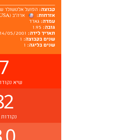
קבוצה:
הפועל אלטשולר ש
אזרחות:
ארה''ב (USA)
עמדה:
גארד
גובה:
1.95
תאריך לידה:
14/05/2001
שנים בקבוצה:
1
שנים בליגה:
1
7
שיא נקודו
82
נקודות 
.0