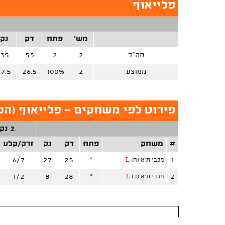
פלייאוף
מש'
פתח
דק
נק
סה"כ
2
2
53
35
ממוצע
2
100%
26.5
17.5
פירוט לפי משחקים - פלייאוף (הפ
2 נק'
#
משחק
פתח
דק
נק
זרק/קלע
6/7
27
25
*
1
מכבי ת"א (ח)
L
1/2
8
28
*
2
מכבי ת"א (ב)
L