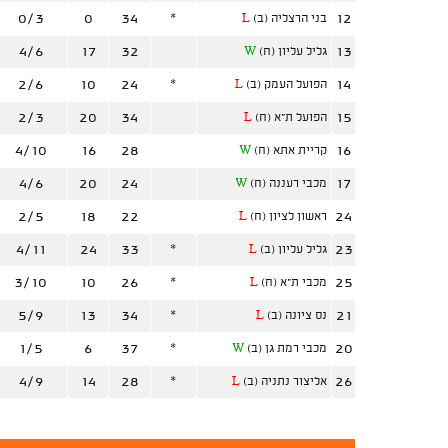
0/3
0
34
*
12
בני הרצליה (ב)
L
4/6
17
32
13
גליל עליון (ח)
W
2/6
10
24
*
14
הפועל העמק (ב)
L
2/3
20
34
15
הפועל ת"א (ח)
L
4/10
16
28
16
קריית אתא (ח)
W
4/6
20
24
17
מכבי רעננה (ח)
W
2/5
18
22
24
ראשון לציון (ח)
L
4/11
24
33
*
23
גליל עליון (ב)
L
3/10
10
26
*
25
מכבי ת"א (ח)
L
5/9
13
34
*
21
נס ציונה (ב)
L
1/5
6
37
*
20
מכבי רמת גן (ב)
W
4/9
14
28
*
26
אליצור נתניה (ב)
L