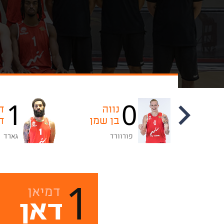
1
0
קודי
נווה
ד
דמפס
בן שמן
ד
פורוורד
גארד
1
דמיאן
דאן