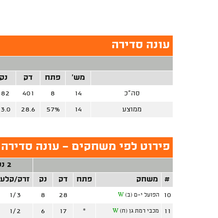
עונה סדירה
מש'
פתח
דק
נק
סה"כ
14
8
401
182
ממוצע
14
57%
28.6
13.0
פירוט לפי משחקים - עונה סדירה 
2 נק'
#
משחק
פתח
דק
נק
זרק/קלע
1/3
8
28
10
הפועל י-ם (ב)
W
1/2
6
17
*
11
מכבי רמת גן (ח)
W