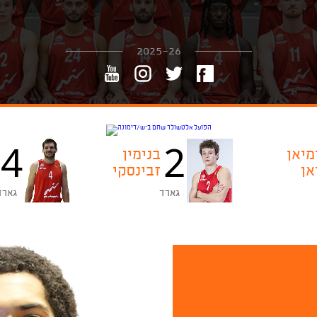
2025-26
4
2
מיאן
בנימין
אן
זבינסקי
גארד
גארד