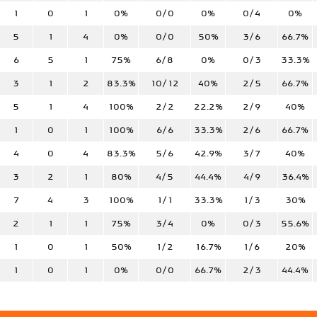
1
0
1
0%
0/0
0%
0/4
0%
5
1
4
0%
0/0
50%
3/6
66.7%
6
5
1
75%
6/8
0%
0/3
33.3%
3
1
2
83.3%
10/12
40%
2/5
66.7%
5
1
4
100%
2/2
22.2%
2/9
40%
1
0
1
100%
6/6
33.3%
2/6
66.7%
4
0
4
83.3%
5/6
42.9%
3/7
40%
3
2
1
80%
4/5
44.4%
4/9
36.4%
7
4
3
100%
1/1
33.3%
1/3
30%
2
1
1
75%
3/4
0%
0/3
55.6%
1
0
1
50%
1/2
16.7%
1/6
20%
1
0
1
0%
0/0
66.7%
2/3
44.4%