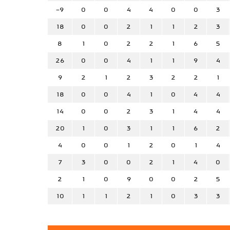
-9
0
0
4
4
0
0
3
18
0
0
2
1
1
2
3
8
1
0
2
2
1
6
5
26
0
0
4
1
1
9
4
9
2
1
2
3
2
2
1
18
0
0
4
1
0
4
4
14
0
0
2
3
1
4
4
20
1
0
3
1
1
6
2
4
0
0
1
2
0
1
4
7
3
0
0
2
1
4
0
2
1
0
9
0
0
2
5
10
1
1
2
1
0
3
3