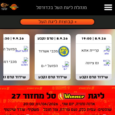
מנהלת ליגת העל בכדורסל
8.9.26 | 19:00
8.9.26 | טרם נקבע
9.9.26 | 18:30
הפועל העמ
קריית אתא
מכבי אשדוד
מכבי רמת ג
נס ציונה
הפועל י-ם
שידור טרם נקבע
שידור טרם נקבע
שידור טרם נקב
ליגת
סל מחזור 27
ארנה נתניה, יום שני , 01/06/2026, 20:00
שופטים: עמית בלק, נעם גורדון, צור תובל משקיף: עודד שינטוף