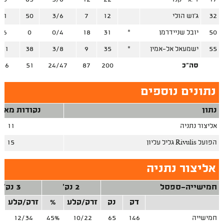
32
ג'וש הולי
12
7
3/6
50
/1
50
יובל שניידרמן
*
31
18
0/4
0
/6
55
ישמעאל אל-אמין
*
35
9
3/8
38
/11
סה"כ
200
87
24/47
51
/26
נתונים נוספים
נתון
נקודות מאיב
אליצור נתניה
11
הפועל Rivulis גליל עליון
15
אליצור נתניה
חמישייה-ספסל
2 נק'
3 נק'
דק
נק
זרק/קלע
%
זרק/קלע
חמישייה
146
65
10/22
45%
12/34
%