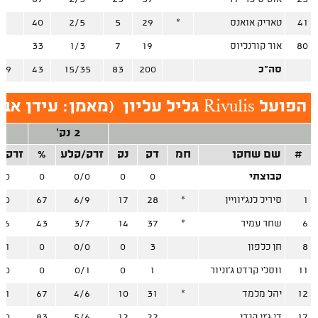
41
טאריק אואנס
*
29
5
2/5
40
/1
80
אור קורנליוס
19
7
1/3
33
/3
סה"כ
200
83
15/35
43
/39
הפועל Rivulis גליל עליון
(
מאמן: עידן אב
2 נק'
3
#
שם שחקן
חמ
דק
נק
זרק/קלע
%
זרק/
קבוצתי
0
0
0/0
0
/0
1
סיריל לנג'יוויין
*
28
17
6/9
67
/0
6
שחר עמיר
*
37
14
3/7
43
/6
8
חן כלפון
3
0
0/0
0
/1
11
ווסלי קרדט ג'וניור
1
0
0/1
0
/0
12
יהל מלמד
*
31
10
4/6
67
/1
17
די.ג'יי קנדי
22
12
5/6
83
/0