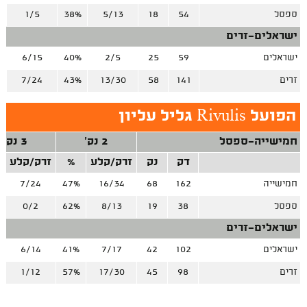
ספסל
54
18
5/13
38%
1/5
%
ישראלים-זרים
ישראלים
59
25
2/5
40%
6/15
%
זרים
141
58
13/30
43%
7/24
%
הפועל Rivulis גליל עליון
חמישייה-ספסל
2 נק'
3 נק'
דק
נק
זרק/קלע
%
זרק/קלע
חמישייה
162
68
16/34
47%
7/24
ספסל
38
19
8/13
62%
0/2
ישראלים-זרים
ישראלים
102
42
7/17
41%
6/14
זרים
98
45
17/30
57%
1/12