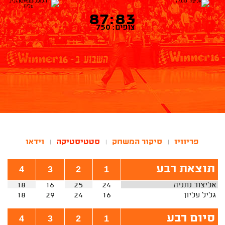
87:83
צופים: 750
פריוויו
סיקור המשחק
סטטיסטיקה
וידאו
|
|
|
תוצאת רבע
4
3
2
1
אליצור נתניה
24
25
16
18
גליל עליון
16
24
29
18
סיום רבע
4
3
2
1