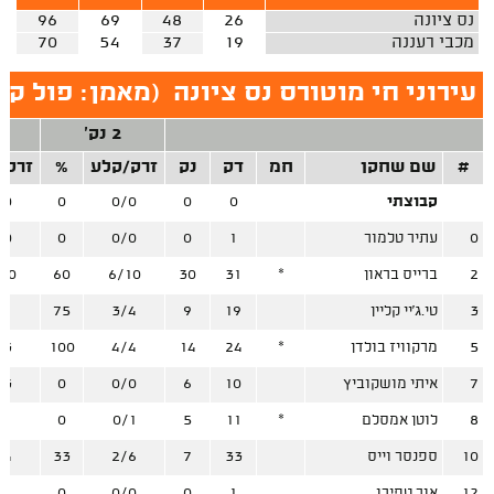
נס ציונה
26
48
69
96
מכבי רעננה
19
37
54
70
עירוני חי מוטורס נס ציונה
(
מאמן: פול קו
2 נק'
#
שם שחקן
חמ
דק
נק
זרק/קלע
%
זרק/
קבוצתי
0
0
0/0
0
/0
0
עתיר טלמור
1
0
0/0
0
/0
2
ברייס בראון
*
31
30
6/10
60
10
3
טי.ג'יי קליין
19
9
3/4
75
/1
5
מרקוויז בולדן
*
24
14
4/4
100
/3
7
איתי מושקוביץ
10
6
0/0
0
/3
8
לוטן אמסלם
*
11
5
0/1
0
/1
10
ספנסר וייס
33
7
2/6
33
/4
12
אור טפירו
1
0
0/0
0
/1