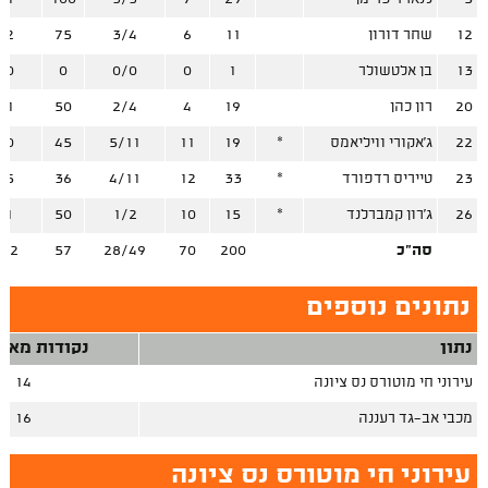
12
שחר דורון
11
6
3/4
75
/2
13
בן אלטשולר
1
0
0/0
0
/0
20
רון כהן
19
4
2/4
50
/1
22
ג'אקורי וויליאמס
*
19
11
5/11
45
/0
23
טייריס רדפורד
*
33
12
4/11
36
/5
26
ג'רון קמברלנד
*
15
10
1/2
50
/1
סה"כ
200
70
28/49
57
/22
נתונים נוספים
נתון
נקודות מאיב
עירוני חי מוטורס נס ציונה
14
מכבי אב־גד רעננה
16
עירוני חי מוטורס נס ציונה