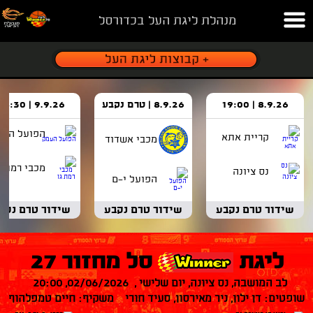
מנהלת ליגת העל בכדורסל
8.9.26 | 19:00
8.9.26 | טרם נקבע
9.9.26 | 18:30
הפועל העמ
קריית אתא
מכבי אשדוד
מכבי רמת ג
נס ציונה
הפועל י-ם
שידור טרם נקבע
שידור טרם נקבע
שידור טרם נקב
ליגת
סל מחזור 27
לב המושבה, נס ציונה, יום שלישי , 02/06/2026, 20:00
שופטים: דן ילון, ניר מאירסון, סעיד חורי משקיף: חיים טמפלהוף