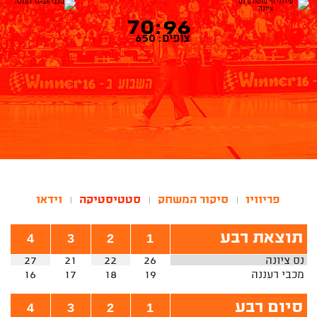
70:96
צופים: 650
פריוויו
סיקור המשחק
סטטיסטיקה
וידאו
|
|
|
תוצאת רבע
4
3
2
1
נס ציונה
26
22
21
27
מכבי רעננה
19
18
17
16
סיום רבע
4
3
2
1