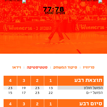
77:78
צופים: 3500
פריוויו
סיקור המשחק
סטטיסטיקה
וידאו
|
|
|
תוצאת רבע
4
3
2
1
הפועל חולון
13
23
19
23
הפועל י-ם
22
23
17
15
סיום רבע
4
3
2
1