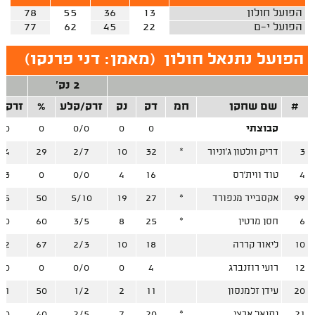
הפועל חולון
13
36
55
78
הפועל י-ם
22
45
62
77
הפועל נתנאל חולון
(
מאמן: דני פרנקו
)
2 נק'
3
#
שם שחקן
חמ
דק
נק
זרק/קלע
%
זרק/
קבוצתי
0
0
0/0
0
/0
3
דריק וולטון ג'וניור
*
32
10
2/7
29
/4
4
טוד ווית'רס
16
4
0/0
0
/3
99
אקסבייר מנפורד
*
27
19
5/10
50
/5
6
חסן מרטין
*
25
8
3/5
60
/0
10
ליאור קררה
18
10
2/3
67
/2
12
רועי רוזנברג
4
0
0/0
0
/0
20
עידן זלמנסון
11
2
1/2
50
/1
21
נתנאל ארצי
*
20
7
2/5
40
/0