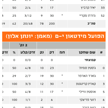
33
יאיר קרביץ
17
9
2/4
50
/1
52
ג'ורדן מקריי
*
30
9
3/12
25
/3
סה"כ
200
78
20/48
42
/19
הפועל מידטאון י-ם
(
מאמן: יונתן אלון
)
2 נק'
3
#
שם שחקן
חמ
דק
נק
זרק/קלע
%
זרק/
קבוצתי
0
0
0/0
0
/0
0
ג'סטין סמית'
23
10
4/8
50
/0
1
ג'ארד הארפר
*
30
19
2/7
29
/8
3
קאדין קרינגטון
*
30
12
3/3
100
/2
5
אוסטין וויילי
*
17
11
4/8
50
/0
6
רועי פריצקי
6
2
1/1
100
/0
13
רועי הובר
21
15
0/0
0
/6