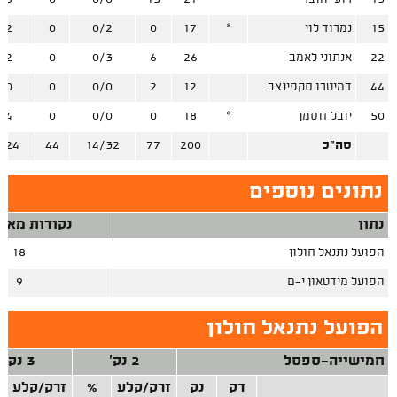
15
נמרוד לוי
*
17
0
0/2
0
/2
22
אנתוני לאמב
26
6
0/3
0
/2
44
דמיטרו סקפינצב
12
2
0/0
0
/0
50
יובל זוסמן
*
18
0
0/0
0
/4
סה"כ
200
77
14/32
44
/24
נתונים נוספים
נתון
נקודות מאיב
הפועל נתנאל חולון
18
הפועל מידטאון י-ם
9
הפועל נתנאל חולון
חמישייה-ספסל
2 נק'
3 נק'
דק
נק
זרק/קלע
%
זרק/קלע