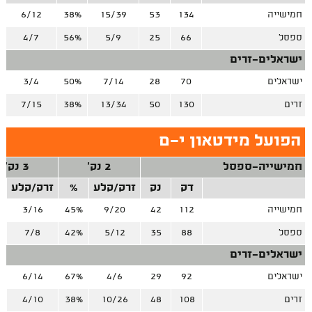
חמישייה
134
53
15/39
38%
6/12
ספסל
66
25
5/9
56%
4/7
ישראלים-זרים
ישראלים
70
28
7/14
50%
3/4
זרים
130
50
13/34
38%
7/15
הפועל מידטאון י-ם
חמישייה-ספסל
2 נק'
3 נק'
דק
נק
זרק/קלע
%
זרק/קלע
חמישייה
112
42
9/20
45%
3/16
%
ספסל
88
35
5/12
42%
7/8
%
ישראלים-זרים
ישראלים
92
29
4/6
67%
6/14
%
זרים
108
48
10/26
38%
4/10
%