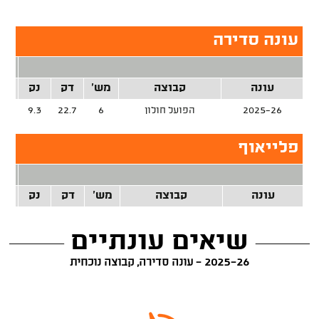
עונה סדירה
2 נק
עונה
קבוצה
מש'
דק
נק
זרק
2025-26
הפועל חולון
6
22.7
9.3
%
פלייאוף
2 נק
עונה
קבוצה
מש'
דק
נק
זרק
שיאים עונתיים
2025-26 - עונה סדירה, קבוצה נוכחית