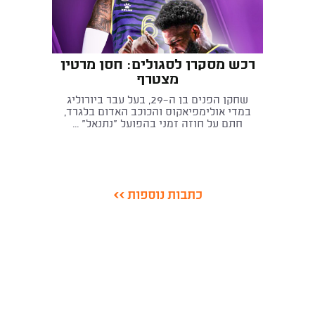
רכש מסקרן לסגולים: חסן מרטין
מצטרף
שחקן הפנים בן ה-29, בעל עבר ביורוליג
במדי אולימפיאקוס והכוכב האדום בלגרד,
חתם על חוזה זמני בהפועל "נתנאל" ...
כתבות נוספות >>