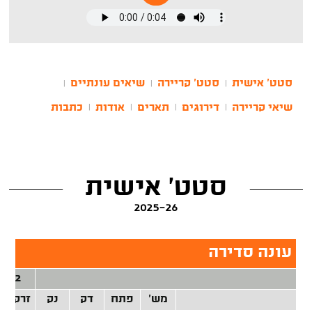
סטט' אישית
סטט' קריירה
שיאים עונתיים
|
|
|
שיאי קריירה
דירוגים
תארים
אודות
כתבות
|
|
|
|
סטט' אישית
2025-26
עונה סדירה
2 נק'
מש'
פתח
דק
נק
זרק/קל