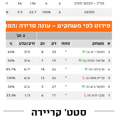
סה"כ - הפועל חולון
6
6
136
56
21/31
ממוצע
6
100%
22.7
9.3
67.7%
פירוט לפי משחקים - עונה סדירה (הפועל 
2 נק'
#
משחק
פתח
דק
נק
זרק/קלע
%
זר
60%
3/5
8
25
*
2
הפועל י-ם (ב)
W
50%
3/6
7
19
*
3
אליצור נתניה (ב)
W
85.7%
6/7
18
24
*
4
נס ציונה (ח)
W
100%
6/6
12
24
*
5
קריית אתא (ב)
L
50%
2/4
5
27
*
6
הפועל ב"ש (ב)
W
33.3%
1/3
6
17
*
7
מכבי ת"א (ח)
L
סטט' קריירה