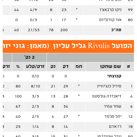
99
ניקו קרבאצ'ו
*
23
8
4/9
44
/0
80
אור קורנליוס
*
17
1
0/3
0
/2
סה"כ
200
78
21/53
40
25
הפועל Rivulis גליל עליון
(
מאמן: גוני יזר
2 נק'
3
#
שם שחקן
חמ
דק
נק
זרק/קלע
%
זרק/
קבוצתי
0
0
0/0
0
/0
1
סיריל לנג'יוויין
*
29
21
8/10
80
/0
4
דיאנדרה גולסטון
*
28
13
3/3
100
/3
6
שחר עמיר
34
8
2/3
67
/4
12
יהל מלמד
*
27
4
2/5
40
/3
18
רז אדם
14
8
1/4
25
/3
50
יובל שניידרמן
*
31
15
3/5
60
/5