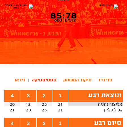
85:78
צופים: 600
פריוויו
סיקור המשחק
סטטיסטיקה
וידאו
|
|
|
תוצאת רבע
4
3
2
1
אליצור נתניה
21
25
12
20
גליל עליון
21
23
20
21
סיום רבע
4
3
2
1