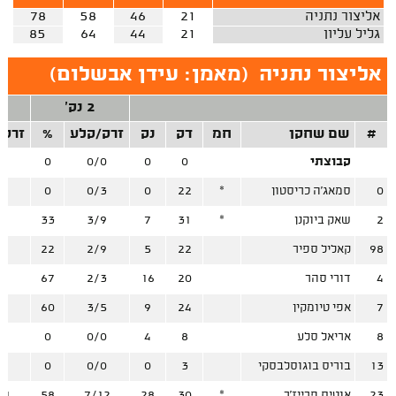
אליצור נתניה
21
46
58
78
גליל עליון
21
44
64
85
אליצור נתניה
(
מאמן: עידן אבשלום
)
2 נק'
#
שם שחקן
חמ
דק
נק
זרק/קלע
%
זרק/
קבוצתי
0
0
0/0
0
/0
0
סמאג'ה כריסטון
*
22
0
0/3
0
/3
2
שאק ביוקנן
*
31
7
3/9
33
/2
98
קאליל ספיר
22
5
2/9
22
/0
4
דורי סהר
20
16
2/3
67
/4
7
אפי טיומקין
24
9
3/5
60
/1
8
אריאל סלע
8
4
0/0
0
/2
13
בוריס בוגוסלבסקי
3
0
0/0
0
/0
23
אוטיס פרייז'ר
*
30
28
7/12
58
11