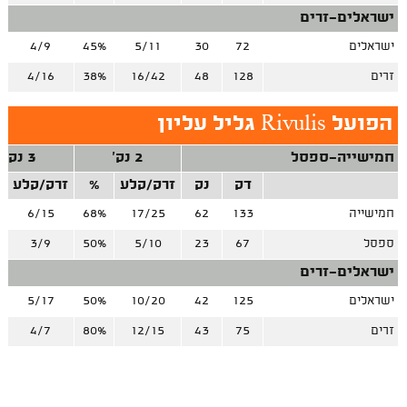
ישראלים-זרים
ישראלים
72
30
5/11
45%
4/9
זרים
128
48
16/42
38%
4/16
הפועל Rivulis גליל עליון
חמישייה-ספסל
2 נק'
3 נק'
דק
נק
זרק/קלע
%
זרק/קלע
חמישייה
133
62
17/25
68%
6/15
ספסל
67
23
5/10
50%
3/9
ישראלים-זרים
ישראלים
125
42
10/20
50%
5/17
זרים
75
43
12/15
80%
4/7