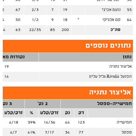
55
נועם אביבי
19
7
2/3
67
/2
64
סם אלג'יקי
*
18
9
1/2
50
/4
סה"כ
200
85
22/35
63
/24
נתונים נוספים
נתון
נקודות מאיב
אליצור נתניה
19
הפועל Rivulis גליל עליון
14
אליצור נתניה
חמישייה-ספסל
2 נק'
3 נק'
דק
נק
זרק/קלע
%
זרק/קלע
חמישייה
123
44
14/36
39%
4/18
ספסל
77
34
7/17
41%
4/7