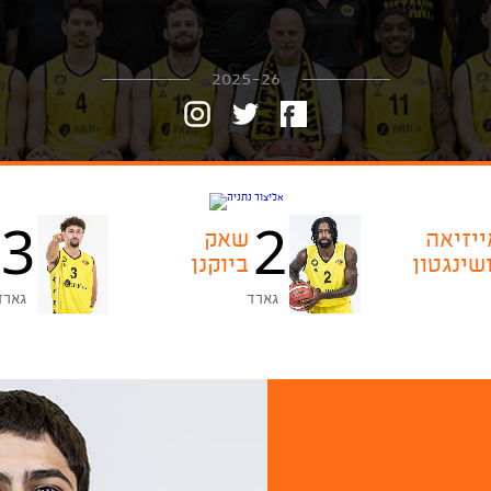
2025-26
3
2
ייזיאה
שאק
שינגטון
ביוקנן
גארד
גארד