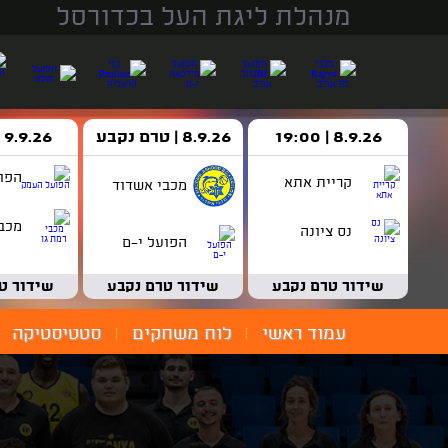
מנהלת ליגת העל בכדורסל
8.9.26 | 19:00
8.9.26 | טרם נקבע
9.9.26 | 18:30
הפו
קריית אתא
מכבי אשדוד
מכבי
נס ציונה
הפועל י-ם
שידור טרם נקבע
שידור טרם נקבע
שידור ט
עמוד ראשי
לוח משחקים
סטטיסטיקה