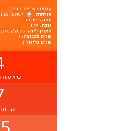
קבוצה:
אליצור נתניה
אזרחות:
ישראל (ISR)
עמדה:
פורוורד
גובה:
1.95
תאריך לידה:
03/03/2006
שנים בקבוצה:
1
שנים בליגה:
2
4
שיא נקודו
7
נקודות 
.5