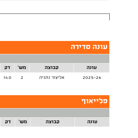
עונה סדירה
עונה
קבוצה
מש'
דק
2025-26
אליצור נתניה
2
14.0
פלייאוף
עונה
קבוצה
מש'
דק