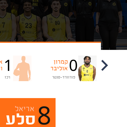
1
0
ניקו
קמרון
א
קרבאצ'ו
אוליבר
וו
פורוורד-סנטר
רכז
8
אריאל
סלע