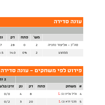
עונה סדירה
מש'
פתח
דק
נק
סה"כ - אליצור נתניה
2
0
28
7
ממוצע
2
0%
14.0
3.5
פירוט לפי משחקים - עונה סדירה (
2 נק'
#
משחק
פתח
דק
נק
זרק/קלע
0/0
4
8
4
גליל עליון (ב)
L
0/2
3
20
5
מכבי ת"א (ב)
L