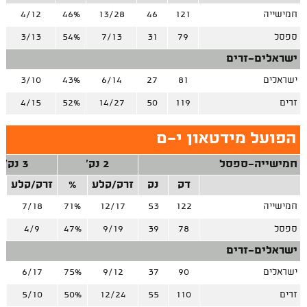
חמישייה
121
46
13/28
46%
4/12
ספסל
79
31
7/13
54%
3/13
ישראלים-זרים
ישראלים
81
27
6/14
43%
3/10
זרים
119
50
14/27
52%
4/15
הפועל מידטאון י-ם
חמישייה-ספסל
2 נק'
3 נק'
דק
נק
זרק/קלע
%
זרק/קלע
חמישייה
122
53
12/17
71%
7/18
%
ספסל
78
39
9/19
47%
4/9
%
ישראלים-זרים
ישראלים
90
37
9/12
75%
6/17
%
זרים
110
55
12/24
50%
5/10
%