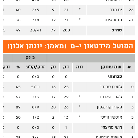
26
ים מדר
*
21
9
2/5
40
/5
41
תומר גינת
*
31
12
3/8
38
/3
סה"כ
200
77
20/41
49
/25
הפועל מידטאון י-ם
(
מאמן: יונתן אלון
)
2 נק'
3
#
שם שחקן
חמ
דק
נק
זרק/קלע
%
זרק/
קבוצתי
0
0
0/0
0
/0
0
ג'סטין סמית'
25
16
5/11
45
/0
1
ג'ארד הארפר
*
29
17
2/3
67
/3
3
קאדין קרינגטון
*
26
20
8/9
89
/7
5
אוסטין וויילי
*
13
2
1/2
50
/0
6
רועי פריצקי
1
0
0/0
0
/0
8
קשיוס ווינסטון
21
15
3/4
75
/4