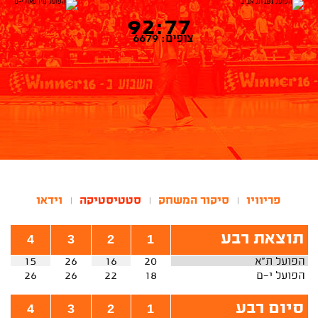
92:77
צופים: 6679
פריוויו
סיקור המשחק
סטטיסטיקה
וידאו
|
|
|
תוצאת רבע
4
3
2
1
הפועל ת"א
20
16
26
15
הפועל י-ם
18
22
26
26
סיום רבע
4
3
2
1