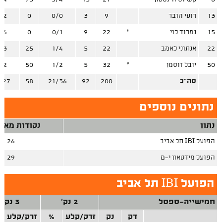
13
רועי הובר
9
3
0/0
0
/2
15
נמרוד לוי
*
22
9
0/1
0
/6
22
אנתוני לאמב
22
5
1/4
25
/3
50
יובל זוסמן
*
32
5
1/2
50
/2
סה"כ
200
92
21/36
58
/27
נתונים נוספים
נתון
נקודות מאיב
הפועל IBI תל אביב
26
הפועל מידטאון י-ם
29
הפועל IBI תל אביב
חמישייה-ספסל
2 נק'
3 נק'
דק
נק
זרק/קלע
%
זרק/קלע