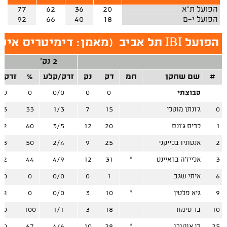
הפועל ת"א
20
36
62
77
הפועל י-ם
18
40
66
92
הפועל IBI תל אביב
(
מאמן: דימיטריס איט
2 נק'
3
#
שם שחקן
חמ
דק
נק
זרק/קלע
%
זרק/
קבוצתי
0
0
0/0
0
/0
0
ג'ונתן מוטלי
15
7
1/3
33
/3
1
כריס ג'ונס
20
12
3/5
60
/2
2
אנטוניו בלייקני
25
9
2/4
50
/8
3
אלייז'ה בראיינט
*
31
12
4/9
44
/2
6
איתי שגב
1
0
0/0
0
/0
9
גיא פלטין
*
10
3
0/0
0
/2
10
בר טימור
18
3
1/1
100
/0
25
דן אוטורו
*
28
10
4/6
67
/0