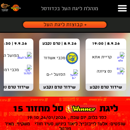
מנהלת ליגת העל בכדורסל
8.9.26 | 19:00
8.9.26 | טרם נקבע
9.9.26 | 18:30
הפועל העמ
קריית אתא
מכבי אשדוד
מכבי רמת ג
נס ציונה
הפועל י-ם
שידור טרם נקבע
שידור טרם נקבע
שידור טרם נקב
ליגת
סל מחזור 15
כפר בלום, יום שבת , 24/01/2026, 19:10
שופטים: אלעד לייבוביץ', ליאור ביניש, סעיד חורי משקיף: מאיר
פורטל