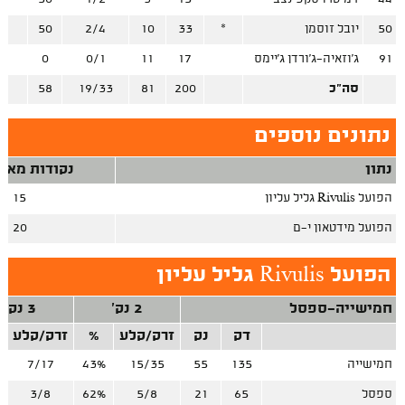
50
יובל זוסמן
*
33
10
2/4
50
4
91
ג'וזאיה־ג'ורדן ג'יימס
17
11
0/1
0
6
סה"כ
200
81
19/33
58
24
נתונים נוספים
נתון
נקודות מאיב
הפועל Rivulis גליל עליון
15
הפועל מידטאון י-ם
20
הפועל Rivulis גליל עליון
חמישייה-ספסל
2 נק'
3 נק'
דק
נק
זרק/קלע
%
זרק/קלע
חמישייה
135
55
15/35
43%
7/17
ספסל
65
21
5/8
62%
3/8