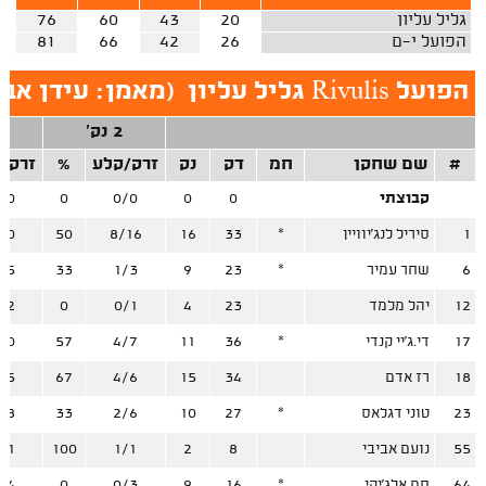
גליל עליון
20
43
60
76
הפועל י-ם
26
42
66
81
הפועל Rivulis גליל עליון
(
מאמן: עידן אב
2 נק'
3
#
שם שחקן
חמ
דק
נק
זרק/קלע
%
זרק/
קבוצתי
0
0
0/0
0
/0
1
סיריל לנג'יוויין
*
33
16
8/16
50
/0
6
שחר עמיר
*
23
9
1/3
33
/5
12
יהל מלמד
23
4
0/1
0
/2
17
די.ג'יי קנדי
*
36
11
4/7
57
/0
18
רז אדם
34
15
4/6
67
/5
23
טוני דגלאס
*
27
10
2/6
33
/8
55
נועם אביבי
8
2
1/1
100
/1
64
סם אלג'יקי
*
16
9
0/3
0
/4