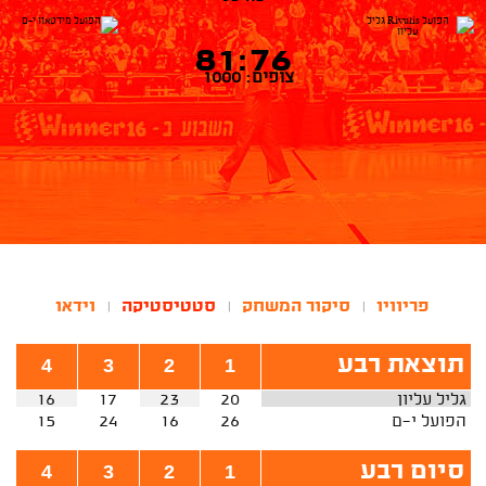
81:76
צופים: 1000
פריוויו
סיקור המשחק
סטטיסטיקה
וידאו
|
|
|
תוצאת רבע
4
3
2
1
גליל עליון
20
23
17
16
הפועל י-ם
26
16
24
15
סיום רבע
4
3
2
1