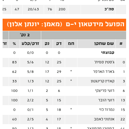
סה"כ
200
76
20/43
47
/25
הפועל מידטאון י-ם
(
מאמן: יונתן אלון
)
2 נק'
#
שם שחקן
חמ
דק
נק
זרק/קלע
%
זרק
קבוצתי
0
0
0/0
0
0
0
ג'סטין סמית'
25
12
5/6
83
0
1
ג'ארד הארפר
*
29
17
5/8
62
5
3
קאדין קרינגטון
*
25
12
1/3
33
4
6
רועי פריצקי
6
2
1/1
100
0
13
רועי הובר
15
5
2/2
100
0
15
נמרוד לוי
*
18
5
0/1
0
2
22
אנתוני לאמב
17
4
2/5
40
3
44
דמיטרו סקפינצב
*
15
3
1/2
50
0