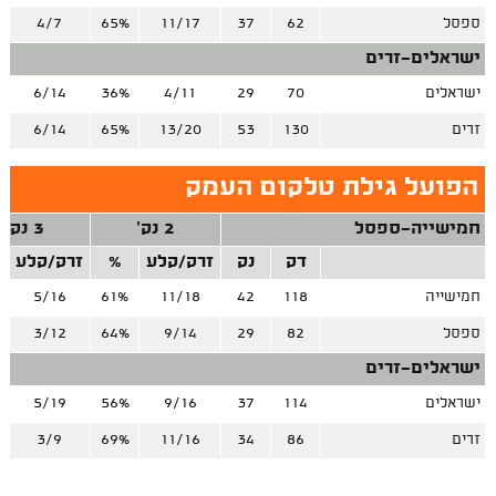
ספסל
62
37
11/17
65%
4/7
ישראלים-זרים
ישראלים
70
29
4/11
36%
6/14
זרים
130
53
13/20
65%
6/14
הפועל גילת טלקום העמק
חמישייה-ספסל
2 נק'
3 נק'
דק
נק
זרק/קלע
%
זרק/קלע
חמישייה
118
42
11/18
61%
5/16
ספסל
82
29
9/14
64%
3/12
ישראלים-זרים
ישראלים
114
37
9/16
56%
5/19
זרים
86
34
11/16
69%
3/9