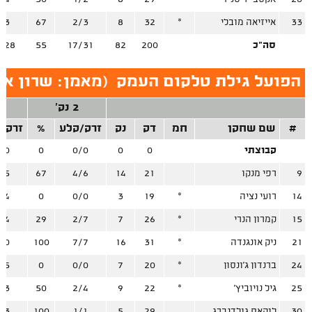
33
אייזיאה מובלי
*
32
8
2/3
67
/3
סה"כ
200
82
17/31
55
/28
הפועל גילת טלקום העמק
(
מאמן: שרון אב
2 נק'
3
#
שם שחקן
חמ
דק
נק
זרק/קלע
%
זרק/
קבוצתי
0
0
0/0
0
/0
9
רפי מנקו
21
14
4/6
67
/5
14
רועי נציה
*
19
3
0/0
0
/4
15
קמרון הנרי
*
26
7
2/7
29
/4
21
ניק אונגנדה
*
31
16
7/7
100
/0
24
ברנדון ג'ונסון
*
20
7
0/0
0
/5
25
גיל נויוביץ'
*
22
9
2/4
50
/3
30
לוקאס גולדנברג
29
5
1/1
100
/3