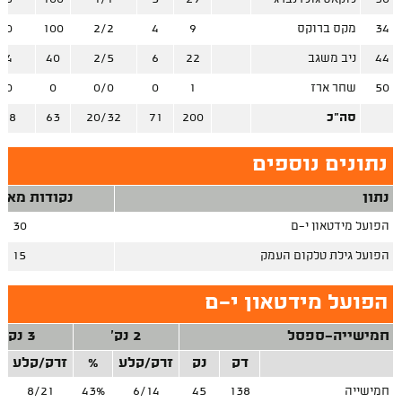
34
מקס ברוקס
9
4
2/2
100
/0
44
ניב משגב
22
6
2/5
40
/4
50
שחר ארז
1
0
0/0
0
/0
סה"כ
200
71
20/32
63
/28
נתונים נוספים
נתון
נקודות מאיב
הפועל מידטאון י-ם
30
הפועל גילת טלקום העמק
15
הפועל מידטאון י-ם
חמישייה-ספסל
2 נק'
3 נק'
דק
נק
זרק/קלע
%
זרק/קלע
חמישייה
138
45
6/14
43%
8/21