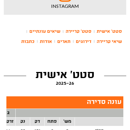
INSTAGRAM
סטט' אישית
סטט' קריירה
שיאים עונתיים
|
|
|
שיאי קריירה
דירוגים
תארים
אודות
כתבות
|
|
|
|
סטט' אישית
2025-26
עונה סדירה
2 נק'
מש'
פתח
דק
נק
זרק/קל