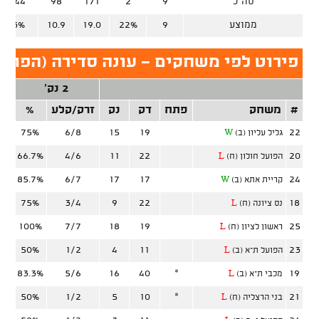
סה"כ
9
2
171
98
34/44
ממוצע
9
22%
19.0
10.9
77.3%
פירוט לפי משחקים - עונה סדירה (הפוע
2 נק'
#
משחק
פתח
דק
נק
זרק/קלע
%
זר
75%
6/8
15
19
22
גליל עליון (ב)
W
66.7%
4/6
11
22
20
הפועל חולון (ח)
L
85.7%
6/7
17
17
24
קריית אתא (ב)
W
75%
3/4
9
22
18
נס ציונה (ח)
L
100%
7/7
18
19
25
ראשון לציון (ח)
L
50%
1/2
4
11
23
הפועל ת"א (ב)
L
83.3%
5/6
16
40
*
19
מכבי ת"א (ב)
L
50%
1/2
5
10
*
21
בני הרצליה (ח)
L