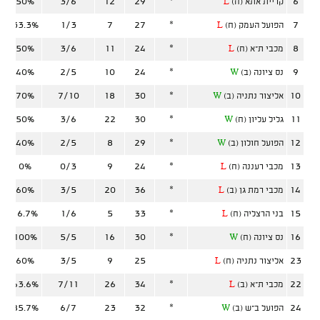
50%
3/6
12
29
*
6
קריית אתא (ח)
L
33.3%
1/3
7
27
*
7
הפועל העמק (ח)
L
50%
3/6
11
24
*
8
מכבי ת"א (ח)
L
40%
2/5
10
24
*
9
נס ציונה (ב)
W
70%
7/10
18
30
*
10
אליצור נתניה (ב)
W
50%
3/6
22
30
*
11
גליל עליון (ח)
W
40%
2/5
8
29
*
12
הפועל חולון (ב)
W
0%
0/3
9
24
*
13
מכבי רעננה (ח)
L
60%
3/5
20
36
*
14
מכבי רמת גן (ב)
L
16.7%
1/6
5
33
*
15
בני הרצליה (ח)
L
100%
5/5
16
30
*
16
נס ציונה (ח)
W
60%
3/5
9
25
23
אליצור נתניה (ח)
L
63.6%
7/11
26
34
*
22
מכבי ת"א (ב)
L
85.7%
6/7
23
32
*
24
הפועל ב"ש (ב)
W