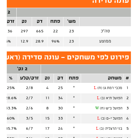
עונה סדירה
2 נק'
מש'
פתח
דק
נק
זרק/קל
סה"כ
23
22
665
297
70/136
ממוצע
23
96%
28.9
12.9
51.5%
פירוט לפי משחקים - עונה סדירה (ראשון 
2 נק'
#
משחק
פתח
דק
נק
זרק/קלע
%
ז
25%
2/8
4
25
*
1
מכבי רמת גן (ח)
L
28.6%
2/7
11
34
*
2
הפועל ת"א (ב)
L
33.3%
2/6
8
30
*
3
הפועל ב"ש (ח)
W
60%
3/5
15
33
*
4
הפועל י-ם (ב)
L
85.7%
6/7
17
24
*
5
בני הרצליה (ב)
L