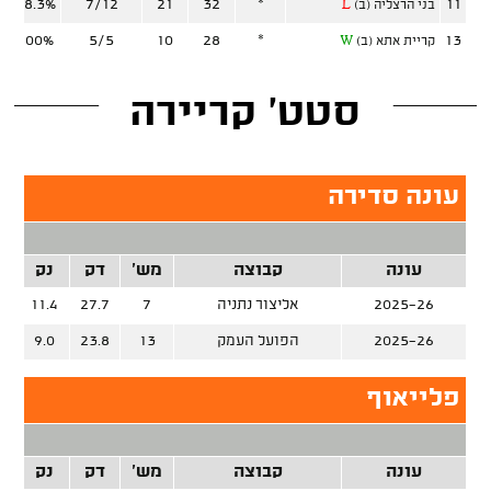
58.3%
7/12
21
32
*
11
בני הרצליה (ב)
L
100%
5/5
10
28
*
13
קריית אתא (ב)
W
סטט' קריירה
עונה סדירה
עונה
קבוצה
מש'
דק
נק
זר
2025-26
אליצור נתניה
7
27.7
11.4
2025-26
הפועל העמק
13
23.8
9.0
פלייאוף
עונה
קבוצה
מש'
דק
נק
זר