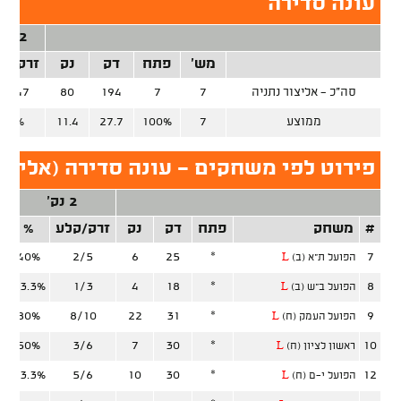
עונה סדירה
2 נק'
מש'
פתח
דק
נק
זרק/קל
סה"כ - אליצור נתניה
7
7
194
80
31/47
ממוצע
7
100%
27.7
11.4
66%
פירוט לפי משחקים - עונה סדירה (אליצור
2 נק'
#
משחק
פתח
דק
נק
זרק/קלע
%
ז
40%
2/5
6
25
*
7
הפועל ת"א (ב)
L
33.3%
1/3
4
18
*
8
הפועל ב"ש (ב)
L
80%
8/10
22
31
*
9
הפועל העמק (ח)
L
50%
3/6
7
30
*
10
ראשון לציון (ח)
L
83.3%
5/6
10
30
*
12
הפועל י-ם (ח)
L