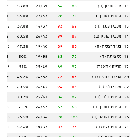
11
גליל עליון (ח)
88
64
21/39
53.8%
8/24
12
הפועל חולון (ב)
78
70
23/42
54.8%
6/21
13
מכבי רעננה (ח)
69
93
14/37
37.8%
10/22
14
מכבי רמת גן (ב)
87
99
26/43
60.5%
7/32
15
בני הרצליה (ח)
83
89
19/40
47.5%
10/26
16
נס ציונה (ח)
72
63
19/38
50%
7/28
17
קריית אתא (ב)
97
69
25/49
51%
13/26
23
אליצור נתניה (ח)
68
72
24/52
46.2%
3/23
22
מכבי ת"א (ב)
83
94
26/43
60.5%
9/33
24
הפועל ב"ש (ב)
87
84
29/41
70.7%
4/14
19
הפועל חולון (ח)
68
62
24/47
51.1%
5/18
25
הפועל העמק (ב)
103
98
26/34
76.5%
10/20
21
הפועל י-ם (ח)
74
87
19/33
57.6%
10/28