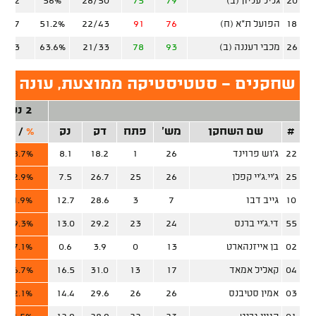
20
גליל עליון (ב)
79
75
28/50
56%
4/22
18
הפועל ת"א (ח)
76
91
22/43
51.2%
6/17
26
מכבי רעננה (ב)
93
78
21/33
63.6%
9/23
שחקנים - סטטיסטיקה ממוצעת, עונה סד
2 נק'
#
שם השחקן
מש'
פתח
דק
נק
%
/
זר
22
ג'וש פרוינד
26
1
18.2
8.1
68.7%
25
ג'יי.ג'יי קפלן
26
25
26.7
7.5
62.9%
10
גייב דבו
7
3
28.6
12.7
61.9%
55
די.ג'יי ברנס
24
23
29.2
13.0
59.3%
02
בן אייזנהארט
13
0
3.9
0.6
57.1%
04
קאליל אמאד
17
13
31.0
16.5
56.7%
03
אמין סטיבנס
26
26
29.6
14.4
52.1%