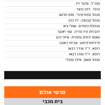
מנכ"ל: גלעד זיו
גזבר: רונן בוצר
מנהל ספורטיבי: מתן חרוש
מנהל קבוצה: זיו כהן
מנהלת כספים: שולי גיא
דוברות וניו מדיה: שני יאנגר
מאמן יכולת גופנית: איתי כהן
פיזיותרפיסט: אביחי ראובן
רופא: ד"ר עודד רבאו
רופא: ד"ר מורן רבאו
מנהל משק: אילן טובלי
פרטי אולם
בית מכבי