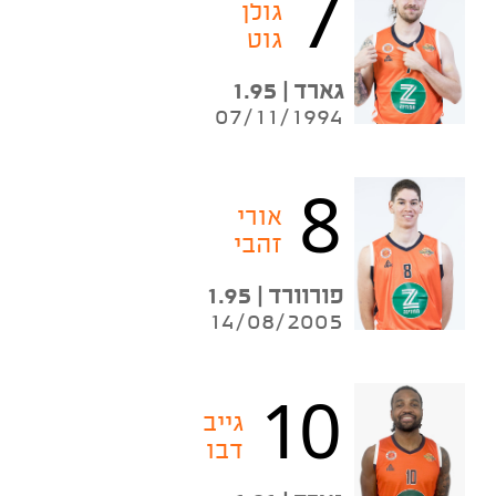
7
גולן
גוט
גארד | 1.95
07/11/1994
8
אורי
זהבי
פורוורד | 1.95
14/08/2005
10
גייב
דבו