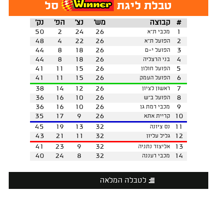
טבלת ליגת
סל
#
קבוצה
מש'
נצ'
הפ'
נק'
50
2
24
26
1
מכבי ת"א
48
4
22
26
2
הפועל ת"א
44
8
18
26
3
הפועל י-ם
44
8
18
26
4
בני הרצליה
41
11
15
26
5
הפועל חולון
41
11
15
26
6
הפועל העמק
38
14
12
26
7
ראשון לציון
36
16
10
26
8
הפועל ב"ש
36
16
10
26
9
מכבי רמת גן
35
17
9
26
10
קריית אתא
45
19
13
32
11
נס ציונה
43
21
11
32
12
גליל עליון
41
23
9
32
13
אליצור נתניה
40
24
8
32
14
מכבי רעננה
לטבלה המלאה