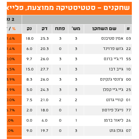
שחקנים - סטטיסטיקה ממוצעת, פלייאוף
2 נק'
#
שם השחקן
מש'
פתח
דק
נק
%
/
זר
03
אמין סטיבנס
3
3
25.3
18.0
71.4%
22
ג'וש פרוינד
3
0
20.3
6.0
71.4%
55
די.ג'יי ברנס
3
3
26.0
9.7
60.0%
10
גייב דבו
3
1
27.7
15.0
56.5%
00
צ'ונסי ג'נקינס
3
3
26.0
8.3
53.9%
25
ג'יי.ג'יי קפלן
3
3
24.3
5.0
42.9%
01
קוויי גרנט
2
2
21.0
7.5
20.0%
77
נייג'ל פירסון
1
0
18.0
2.0
16.7%
24
ליאור ברמן
1
0
4.0
0.0
0.0%
07
גולן גוט
3
0
19.7
9.0
0.0%