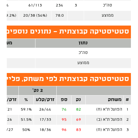
סה"כ
3
234
61/113
9/74
ממוצע
78.0
20/38 (54%)
 (39.2%)
סטטיסטיקה קבוצתית - נתונים נוספים, פ
נתון
משחק
סה"כ
3
ממוצע
סטטיסטיקה קבוצתית לפי משחק, פלייאו
2 נק'
3 נק'
#
משחק
נק
ספ
זרק/קלע
%
זרק/קלע
1
הפועל ת"א (ח)
82
74
26/44
59.1%
7/21
2
הפועל ת"א (ב)
69
95
17/33
51.5%
9/26
3
הפועל ת"א (ח)
83
96
18/36
50%
13/27