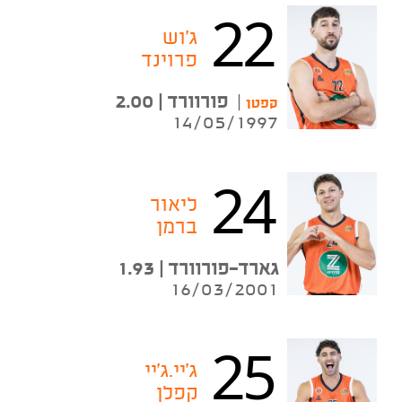
22
ג'וש
פרוינד
|
פורוורד | 2.00
קפטן
14/05/1997
24
ליאור
ברמן
גארד-פורוורד | 1.93
16/03/2001
25
ג'יי.ג'יי
קפלן