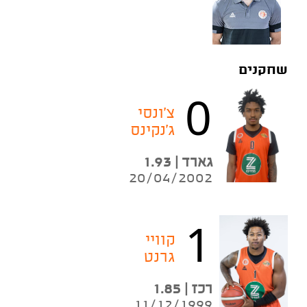
שחקנים
0
צ'ונסי
ג'נקינס
גארד | 1.93
20/04/2002
1
קוויי
גרנט
רכז | 1.85
11/12/1999