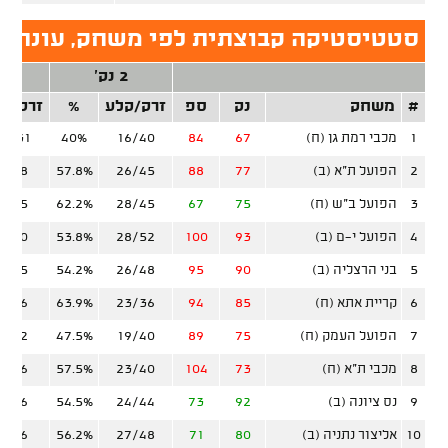
סטטיסטיקה קבוצתית לפי משחק, עונה ס
2 נק'
3 נ
#
משחק
נק
ספ
זרק/קלע
%
זרק/ק
1
מכבי רמת גן (ח)
67
84
16/40
40%
10/31
2
הפועל ת"א (ב)
77
88
26/45
57.8%
5/18
3
הפועל ב"ש (ח)
75
67
28/45
62.2%
5/25
4
הפועל י-ם (ב)
93
100
28/52
53.8%
8/30
5
בני הרצליה (ב)
90
95
26/48
54.2%
6/25
6
קריית אתא (ח)
85
94
23/36
63.9%
9/26
7
הפועל העמק (ח)
75
89
19/40
47.5%
7/22
8
מכבי ת"א (ח)
73
104
23/40
57.5%
5/26
9
נס ציונה (ב)
92
73
24/44
54.5%
9/26
10
אליצור נתניה (ב)
80
71
27/48
56.2%
6/26