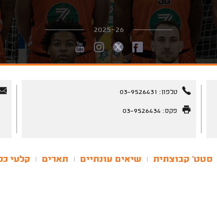
2025-26
טלפון: 03-9526431
פקס: 03-9526434
סטט' קבוצתית
שיאים עונתיים
תארים
קלעי כל
|
|
|