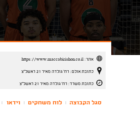
אתר:
https://www.maccabirishon.co.il
כתובת אולם: רח' גולדה מאיר 21 ראשל''צ
כתובת משרד: רח' גולדה מאיר 21 ראשל''צ
סגל הקבוצה
לוח משחקים
וידאו
|
|
|