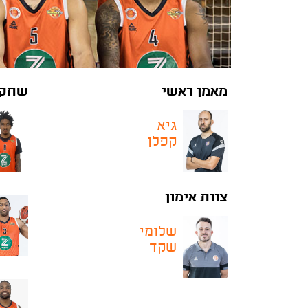
מאמן ראשי
שחקנ
גיא
קפלן
צוות אימון
שלומי
שקד