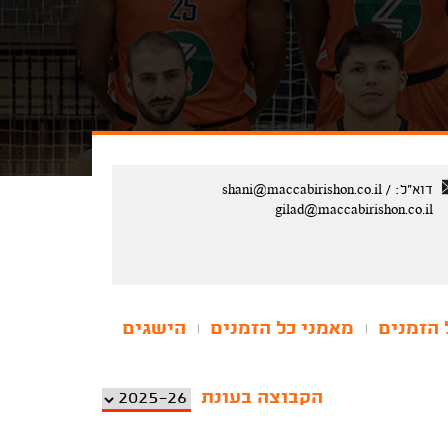
דוא"ל:
/
shani@maccabirishon.co.il
gilad@maccabirishon.co.il
 הזמנים
מאמני כל הזמנים
הישגים
|
|
הקבוצה בעונת