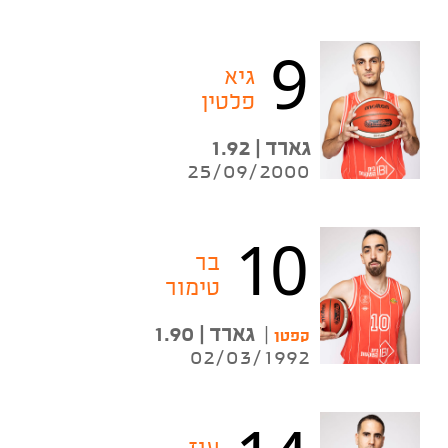
9
גיא
פלטין
גארד | 1.92
25/09/2000
10
בר
טימור
|
גארד | 1.90
קפטן
02/03/1992