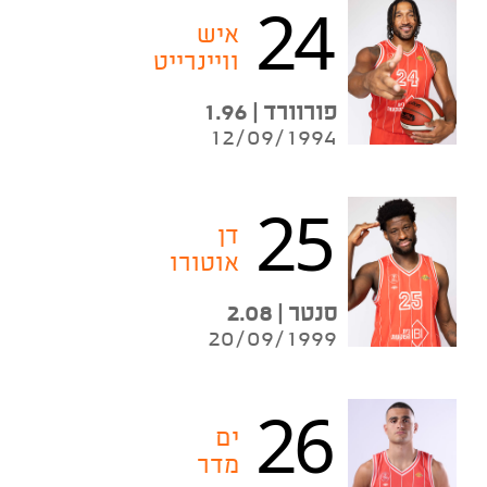
24
איש
וויינרייט
פורוורד | 1.96
12/09/1994
25
דן
אוטורו
סנטר | 2.08
20/09/1999
26
ים
מדר