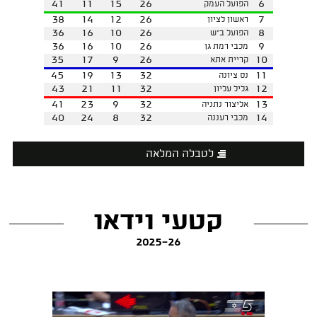
41
11
15
26
6
הפועל העמק
38
14
12
26
7
ראשון לציון
36
16
10
26
8
הפועל ב"ש
36
16
10
26
9
מכבי רמת גן
35
17
9
26
10
קריית אתא
45
19
13
32
11
נס ציונה
43
21
11
32
12
גליל עליון
41
23
9
32
13
אליצור נתניה
40
24
8
32
14
מכבי רעננה
לטבלה המלאה
קטעי וידאו
2025-26