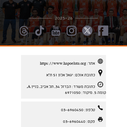
2025-26
אתר:
https://www.hapoeluta.org
כתובת אולם: יגאל אלון 51 ת''א
כתובת משרד: הברזל 34, תל אביב, בניין A,
קומה 5. מיקוד: 6971050
טלפון: 03-6960450
פקס: 03-6960440