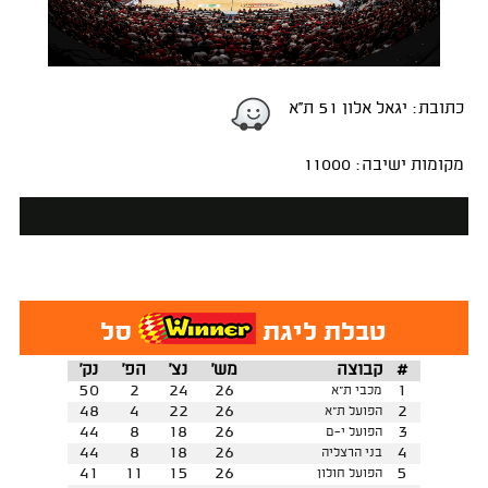
כתובת: יגאל אלון 51 ת''א
מקומות ישיבה: 11000
טבלת ליגת
סל
#
קבוצה
מש'
נצ'
הפ'
נק'
50
2
24
26
1
מכבי ת"א
48
4
22
26
2
הפועל ת"א
44
8
18
26
3
הפועל י-ם
44
8
18
26
4
בני הרצליה
41
11
15
26
5
הפועל חולון