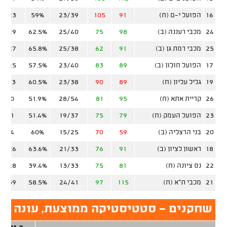
16
הפועל י-ם (ח)
91
105
23/39
59%
10/23
24
מכבי רעננה (ב)
98
75
25/40
62.5%
12/29
25
מכבי רמת גן (ב)
91
62
25/38
65.8%
10/27
17
הפועל חולון (ב)
89
83
23/40
57.5%
10/25
19
גליל עליון (ח)
89
90
23/38
60.5%
11/33
26
קריית אתא (ח)
95
81
28/54
51.9%
9/20
23
הפועל העמק (ח)
79
75
19/37
51.4%
6/21
20
בני הרצליה (ב)
59
70
15/25
60%
9/24
18
ראשון לציון (ב)
91
76
21/33
63.6%
10/26
22
נס ציונה (ח)
81
75
13/33
39.4%
15/28
21
מכבי ת"א (ח)
115
97
24/41
58.5%
18/39
שחקנים - סטטיסטיקה ממוצעת, עונה סד