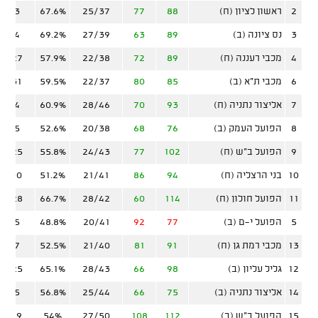
2
ראשון לציון (ח)
88
77
25/37
67.6%
9/23
3
נס ציונה (ב)
89
63
27/39
69.2%
8/24
4
מכבי רעננה (ח)
89
72
22/38
57.9%
10/27
6
מכבי ת"א (ב)
85
80
22/37
59.5%
12/31
7
אליצור נתניה (ח)
93
70
28/46
60.9%
9/24
8
הפועל העמק (ב)
76
68
20/38
52.6%
7/25
9
הפועל ב"ש (ח)
102
77
24/43
55.8%
12/25
10
בני הרצליה (ח)
94
86
21/41
51.2%
11/30
11
הפועל חולון (ח)
114
60
28/42
66.7%
12/28
5
הפועל י-ם (ב)
77
92
20/41
48.8%
7/25
13
מכבי רמת גן (ח)
91
81
21/40
52.5%
9/27
12
גליל עליון (ב)
98
66
28/43
65.1%
10/25
14
אליצור נתניה (ב)
75
66
25/44
56.8%
6/25
15
הפועל ב"ש (ב)
112
108
27/50
54%
11/29