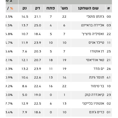
2 נק'
#
שם השחקן
מש'
פתח
דק
נק
%
/
זר
00
ג'ונתן מוטלי
22
7
21.1
14.5
62.5%
03
אלייז'ה בראיינט
6
4
25.0
13.7
51.5%
22
ואסיליה מיציץ'
7
5
18.4
10.7
36.8%
11
טיילר אניס
10
10
23.9
11.9
54.7%
25
דן אוטורו
7
5
20.3
7.6
65.6%
21
טאי אודיאסי
19
18
20.7
12.1
72.1%
26
ים מדר
19
11
23.9
13.2
52.3%
41
תומר גינת
14
13
22.6
10.4
60.9%
10
בר טימור
22
16
22.4
8.6
59.2%
23
קיאנדרה קוק
1
0
19.0
5.0
40.0%
02
אנטוניו בלייקני
13
6
22.5
12.9
37.7%
01
כריס ג'ונס
10
0
18.6
7.9
63.4%