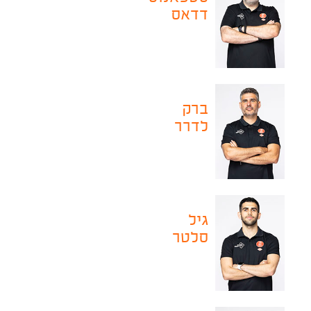
דדאס
ברק
לדרר
גיל
סלטר