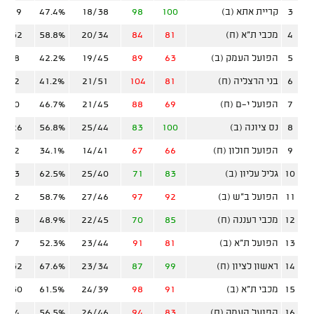
3
קריית אתא (ב)
100
98
18/38
47.4%
10/19
4
מכבי ת"א (ח)
81
84
20/34
58.8%
12/32
5
הפועל העמק (ב)
63
89
19/45
42.2%
4/18
6
בני הרצליה (ח)
81
104
21/51
41.2%
8/22
7
הפועל י-ם (ח)
69
88
21/45
46.7%
6/20
8
נס ציונה (ב)
100
83
25/44
56.8%
12/26
9
הפועל חולון (ח)
66
67
14/41
34.1%
6/22
10
גליל עליון (ב)
83
71
25/40
62.5%
7/23
11
הפועל ב"ש (ב)
92
97
27/46
58.7%
9/22
12
מכבי רעננה (ח)
85
70
22/45
48.9%
8/18
13
הפועל ת"א (ב)
81
91
23/44
52.3%
8/27
14
ראשון לציון (ח)
99
87
23/34
67.6%
12/32
15
מכבי ת"א (ב)
91
98
24/39
61.5%
13/30
16
הפועל העמק (ח)
83
94
26/46
56.5%
7/24