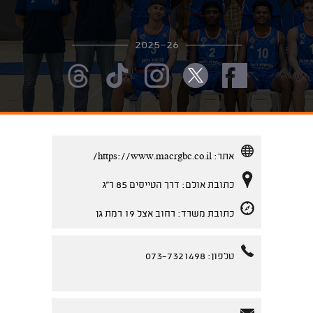
2025-26
אתר:
https://www.macrgbc.co.il/
כתובת אולם: דרך הטייסים 85 ר''ג
כתובת משרד: רחוב אצל 19 רמת גן
טלפון: 073-7321498