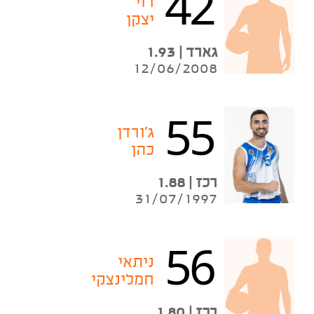
42
רוי
יצקן
גארד | 1.93
12/06/2008
55
ג'ורדן
כהן
רכז | 1.88
31/07/1997
56
ניתאי
חמלינצקי
רכז | 1.80