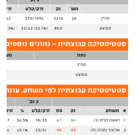
2 נק'
3 נק'
מש'
נק
זרק/קלע
זרק/ק
סה"כ
26
2210
570/1094
3/642
ממוצע
85.0
22/42 (52.1%)
 (36.3%)
סטטיסטיקה קבוצתית - נתונים נוספים, ע
נתון
משחק
סה"כ
26
ממוצע
סטטיסטיקה קבוצתית לפי משחק, עונה ס
2 נק'
3 נ
#
משחק
נק
ספ
זרק/קלע
%
זרק/ק
1
ראשון לציון (ב)
84
67
18/33
54.5%
12/27
2
אליצור נתניה (ח)
93
95
23/51
45.1%
11/44