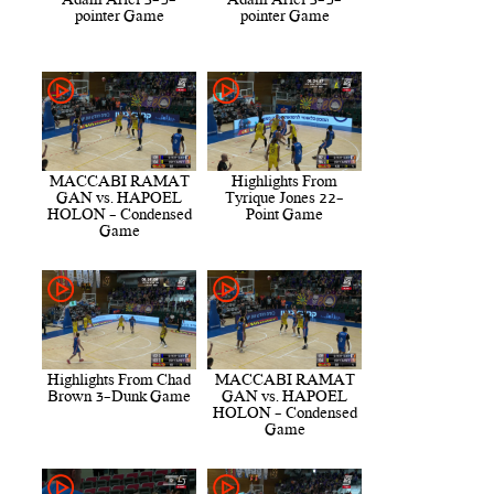
Adam Ariel 5-3-
Adam Ariel 5-3-
pointer Game
pointer Game
MACCABI RAMAT
Highlights From
GAN vs. HAPOEL
Tyrique Jones 22-
HOLON - Condensed
Point Game
Game
Highlights From Chad
MACCABI RAMAT
Brown 3-Dunk Game
GAN vs. HAPOEL
HOLON - Condensed
Game