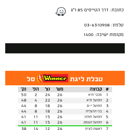
כתובת: דרך הטייסים 85 ר''ג
טלפון: 03-6310908
מקומות ישיבה: 1400
טבלת ליגת
סל
#
קבוצה
מש'
נצ'
הפ'
נק'
50
2
24
26
1
מכבי ת"א
48
4
22
26
2
הפועל ת"א
44
8
18
26
3
הפועל י-ם
44
8
18
26
4
בני הרצליה
41
11
15
26
5
הפועל חולון
41
11
15
26
6
הפועל העמק
38
14
12
26
7
ראשון לציון