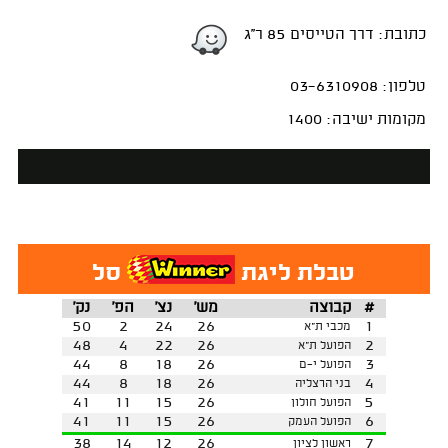
כתובת: דרך הטייסים 85 ר''ג
טלפון: 03-6310908
מקומות ישיבה: 1400
טבלת ליגת
סל
#
קבוצה
מש'
נצ'
הפ'
נק'
50
2
24
26
1
מכבי ת"א
48
4
22
26
2
הפועל ת"א
44
8
18
26
3
הפועל י-ם
44
8
18
26
4
בני הרצליה
41
11
15
26
5
הפועל חולון
41
11
15
26
6
הפועל העמק
38
14
12
26
7
ראשון לציון