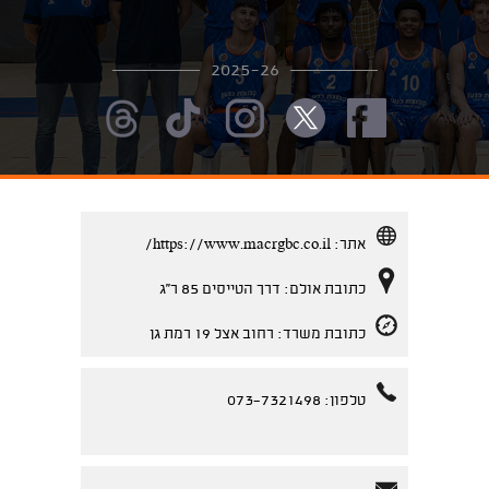
2025-26
אתר:
https://www.macrgbc.co.il/
כתובת אולם: דרך הטייסים 85 ר''ג
כתובת משרד: רחוב אצל 19 רמת גן
טלפון: 073-7321498