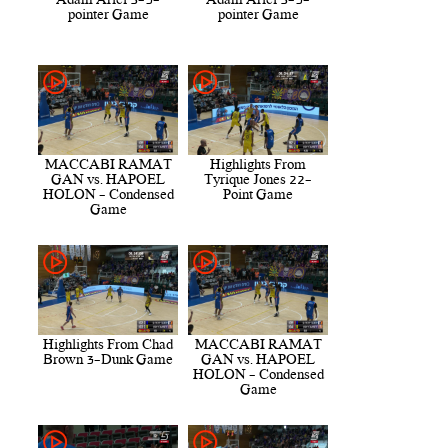
Adam Ariel 5-3-
Adam Ariel 5-3-
pointer Game
pointer Game
MACCABI RAMAT
Highlights From
GAN vs. HAPOEL
Tyrique Jones 22-
HOLON - Condensed
Point Game
Game
Highlights From Chad
MACCABI RAMAT
Brown 3-Dunk Game
GAN vs. HAPOEL
HOLON - Condensed
Game