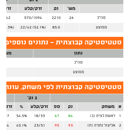
2 נק'
3 נק'
מש'
נק
זרק/קלע
זרק/ק
סה"כ
26
2210
570/1094
3/642
ממוצע
85.0
22/42 (52.1%)
 (36.3%)
סטטיסטיקה קבוצתית - נתונים נוספים, ע
נתון
משחק
סה"כ
26
ממוצע
סטטיסטיקה קבוצתית לפי משחק, עונה ס
2 נק'
3 נ
#
משחק
נק
ספ
זרק/קלע
%
זרק/ק
1
ראשון לציון (ב)
84
67
18/33
54.5%
12/27
2
אליצור נתניה (ח)
93
95
23/51
45.1%
11/44