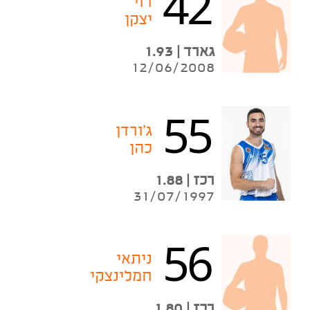
42
רוי
יצקן
גארד | 1.93
12/06/2008
55
ג'ורדן
כהן
רכז | 1.88
31/07/1997
56
ניתאי
חמלינצקי
רכז | 1.80