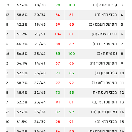
3
קריית אתא (ב)
100
98
18/38
47.4%
10/19
4
מכבי ת"א (ח)
81
84
20/34
58.8%
12/32
5
הפועל העמק (ב)
63
89
19/45
42.2%
4/18
6
בני הרצליה (ח)
81
104
21/51
41.2%
8/22
7
הפועל י-ם (ח)
69
88
21/45
46.7%
6/20
8
נס ציונה (ב)
100
83
25/44
56.8%
12/26
9
הפועל חולון (ח)
66
67
14/41
34.1%
6/22
10
גליל עליון (ב)
83
71
25/40
62.5%
7/23
11
הפועל ב"ש (ב)
92
97
27/46
58.7%
9/22
12
מכבי רעננה (ח)
85
70
22/45
48.9%
8/18
13
הפועל ת"א (ב)
81
91
23/44
52.3%
8/27
14
ראשון לציון (ח)
99
87
23/34
67.6%
12/32
15
מכבי ת"א (ב)
91
98
24/39
61.5%
13/30
16
הפועל העמק (ח)
83
94
26/46
56.5%
7/24