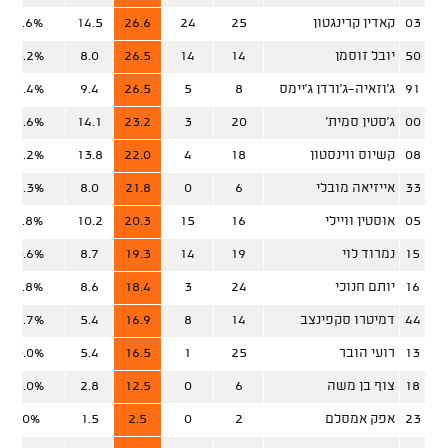
03
קאדין קרינגטון
25
24
26.6
14.5
51.6%
50
יובל זוסמן
14
14
26.5
8.0
45.2%
91
ג'וזאיה־ג'ורדן ג'יימס
8
5
26.5
9.4
44.4%
00
ג'סטין סמית'
20
3
23.2
14.1
68.6%
08
קשיוס ווינסטון
18
4
22.0
13.8
49.2%
33
אייזיאה מובלי
6
0
21.8
8.0
58.3%
05
אוסטין וויילי
16
15
20.3
10.2
61.8%
15
נמרוד לוי
19
14
19.3
8.7
53.6%
16
יותם חנוכי
24
3
18.4
8.6
51.8%
44
דמיטרו סקפינצב
14
8
16.9
5.4
66.7%
13
רועי הובר
25
1
16.5
5.4
40.0%
18
צוף בן משה
6
0
12.5
2.8
25.0%
23
אפק אמסלם
2
0
2.5
1.5
0.0%