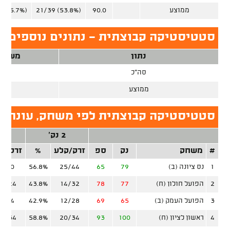
ממוצע
90.0
21/39 (53.8%)
 (35.7%)
סטטיסטיקה קבוצתית - נתונים נוספים, ע
נתון
משחק
סה"כ
26
ממוצע
סטטיסטיקה קבוצתית לפי משחק, עונה ס
2 נק'
3 נ
#
משחק
נק
ספ
זרק/קלע
%
זרק/ק
1
נס ציונה (ב)
79
65
25/44
56.8%
8/30
2
הפועל חולון (ח)
77
78
14/32
43.8%
10/24
3
הפועל העמק (ב)
65
69
12/28
42.9%
6/24
4
ראשון לציון (ח)
100
93
20/34
58.8%
15/34