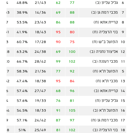
6
גליל עליון (ב)
77
62
21/43
48.8%
7/24
7
מכבי רמת גן (ב)
88
69
14/36
38.9%
13/33
8
קריית אתא (ח)
88
84
23/43
53.5%
9/27
9
בני הרצליה (ח)
80
95
18/43
41.9%
12/31
10
הפועל ב"ש (ח)
75
90
17/28
60.7%
8/23
12
אליצור נתניה (ב)
100
69
24/38
63.2%
12/28
11
מכבי רעננה (ב)
102
99
28/42
66.7%
10/20
5
הפועל ת"א (ח)
92
77
21/36
58.3%
11/27
13
מכבי ת"א (ח)
84
95
18/38
47.4%
10/32
14
קריית אתא (ב)
96
68
27/47
57.4%
6/26
15
גליל עליון (ח)
81
76
19/33
57.6%
9/24
16
הפועל ת"א (ב)
105
91
18/33
54.5%
17/34
17
מכבי רמת גן (ח)
97
87
24/42
57.1%
9/29
18
בני הרצליה (ב)
102
81
25/49
51%
11/38