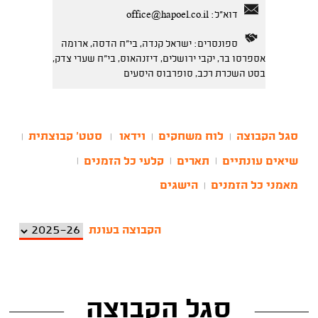
דוא"ל:
office@hapoel.co.il
ספונסרים: ישראל קנדה, בי"ח הדסה, ארומה
אספרסו בר, יקבי ירושלים, דיזנהאוס, בי"ח שערי צדק,
בסט השכרת רכב, סופרבוס היסעים
סגל הקבוצה
לוח משחקים
וידאו
סטט' קבוצתית
|
|
|
|
שיאים עונתיים
תארים
קלעי כל הזמנים
|
|
|
מאמני כל הזמנים
הישגים
|
הקבוצה בעונת
סגל הקבוצה