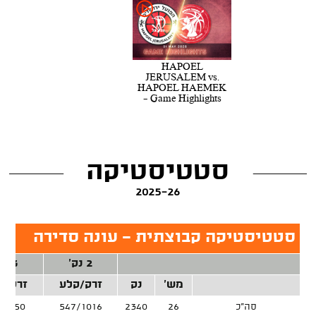
HAPOEL
JERUSALEM vs.
HAPOEL HAEMEK
- Game Highlights
סטטיסטיקה
2025-26
סטטיסטיקה קבוצתית - עונה סדירה
2 נק'
3 נק'
מש'
נק
זרק/קלע
זרק/ק
סה"כ
26
2340
547/1016
8/750