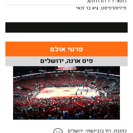
רופא: ד"ר רון רוזנטל
פיזיותרפיסט: גיא בר זכאי
פרטי אולם
פיס ארנה, ירושלים
כתובת: רח' בנבינשתי, ירושלים