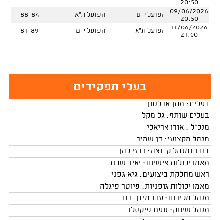
20:50
09/06/2026
הפועל י-ם
הפועל ת"א
88-84
20:50
11/06/2026
הפועל ת"א
הפועל י-ם
81-89
21:00
בעלי תפקידים
בעלים: מתן אדלסון
בעלים שותף: גל מקל
מנכ"ל : אורן אריאלי
מנהל מקצועי: דן שמיר
דובר ומנהל קבוצה: רועי כהן
מאמן יכולות אישיות: יאיר שבח
ראש מחלקת ביצועים: גיא גפני
מאמן יכולות גופניות: פיוטר פיגלה
מנהל מכירות: עדו מידן־דוד
מנהל שיווק: נועם פיקסלר