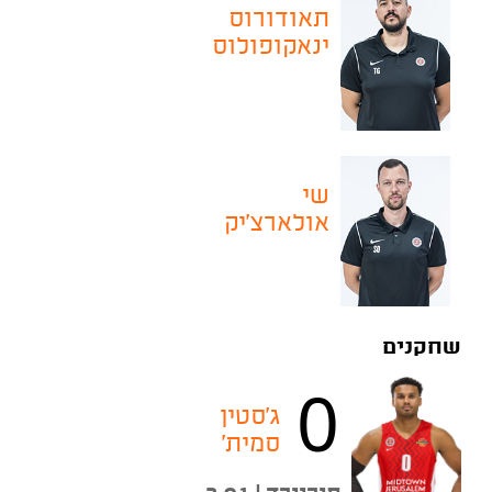
תאודורוס
ינאקופולוס
שי
אולארצ׳יק
שחקנים
0
ג'סטין
סמית'