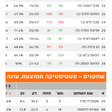
22
מכבי רעננה (ח)
95
93
15/32
46.9%
13/33
24
הפועל חולון (ב)
95
103
25/53
47.2%
10/31
23
מכבי ת"א (ב)
105
112
25/47
53.2%
14/34
25
אליצור נתניה (ח)
97
81
25/35
71.4%
12/34
21
ראשון לציון (ב)
87
74
19/44
43.2%
12/27
20
נס ציונה (ח)
93
97
24/35
68.6%
12/36
19
הפועל ב"ש (ב)
103
87
25/39
64.1%
6/23
26
הפועל העמק (ח)
77
75
21/42
50%
6/24
שחקנים - סטטיסטיקה ממוצעת, עונה סד
2 נק'
#
שם השחקן
מש'
פתח
דק
נק
%
/
זר
20
אקסבייר סניד
5
5
30.2
8.4
55.6%
08
קשיוס ווינסטון
18
4
22.0
13.8
49.2%