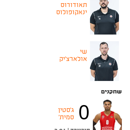
תאודורוס
ינאקופולוס
שי
אולארצ׳יק
שחקנים
0
ג'סטין
סמית'