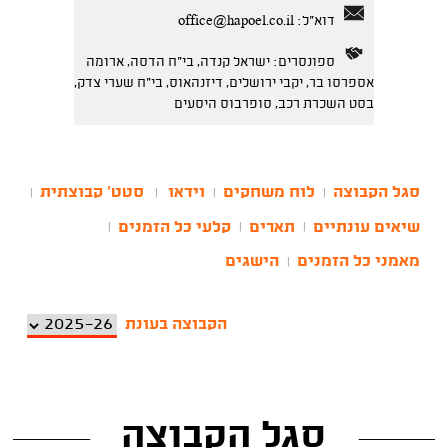
דוא"ל:
office@hapoel.co.il
ספונסרים: ישראל קנדה, בי"ח הדסה, ארומה
אספרסו בר, יקבי ירושלים, דיזנהאוס, בי"ח שערי צדק,
בסט השכרת רכב, סופרבוס היסעים
סגל הקבוצה
לוח משחקים
וידאו
סטט' קבוצתית
|
|
|
|
שיאים עונתיים
תארים
קלעי כל הזמנים
|
|
|
מאמני כל הזמנים
הישגים
|
הקבוצה בעונת
סגל הקבוצה