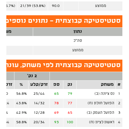
ממוצע
90.0
21/39 (53.8%)
 (35.7%)
סטטיסטיקה קבוצתית - נתונים נוספים, ע
נתון
משחק
סה"כ
26
ממוצע
סטטיסטיקה קבוצתית לפי משחק, עונה ס
2 נק'
3 נ
#
משחק
נק
ספ
זרק/קלע
%
זרק/ק
1
נס ציונה (ב)
79
65
25/44
56.8%
8/30
2
הפועל חולון (ח)
77
78
14/32
43.8%
10/24
3
הפועל העמק (ב)
65
69
12/28
42.9%
6/24
4
ראשון לציון (ח)
100
93
20/34
58.8%
15/34