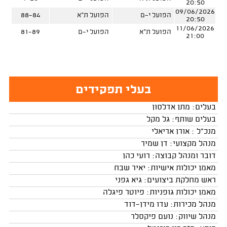
20:50
09/06/2026
הפועל י-ם
הפועל ת"א
88-84
20:50
11/06/2026
הפועל ת"א
הפועל י-ם
81-89
21:00
בעלי תפקידים
בעלים: מתן אדלסון
בעלים שותף: גל מקל
מנכ"ל : אורן אריאלי
מנהל מקצועי: דן שמיר
דובר ומנהל קבוצה: רועי כהן
מאמן יכולות אישיות: יאיר שבח
ראש מחלקת ביצועים: גיא גפני
מאמן יכולות גופניות: פיוטר פיגלה
מנהל מכירות: עדו מידן־דוד
מנהל שיווק: נועם פיקסלר