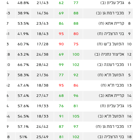
6
גליל עליון (ב)
77
62
21/43
48.8%
7/24
7
מכבי רמת גן (ב)
88
69
14/36
38.9%
13/33
8
קריית אתא (ח)
88
84
23/43
53.5%
9/27
9
בני הרצליה (ח)
80
95
18/43
41.9%
12/31
10
הפועל ב"ש (ח)
75
90
17/28
60.7%
8/23
12
אליצור נתניה (ב)
100
69
24/38
63.2%
12/28
11
מכבי רעננה (ב)
102
99
28/42
66.7%
10/20
5
הפועל ת"א (ח)
92
77
21/36
58.3%
11/27
13
מכבי ת"א (ח)
84
95
18/38
47.4%
10/32
14
קריית אתא (ב)
96
68
27/47
57.4%
6/26
15
גליל עליון (ח)
81
76
19/33
57.6%
9/24
16
הפועל ת"א (ב)
105
91
18/33
54.5%
17/34
17
מכבי רמת גן (ח)
97
87
24/42
57.1%
9/29
18
בני הרצליה (ב)
102
81
25/49
51%
11/38