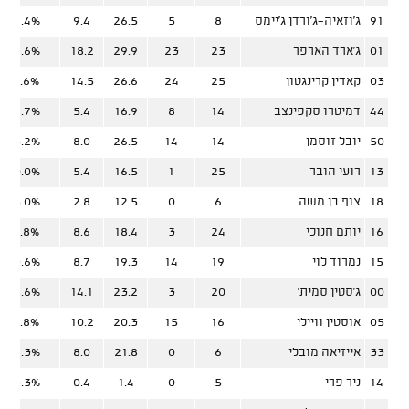
91
ג'וזאיה־ג'ורדן ג'יימס
8
5
26.5
9.4
44.4%
01
ג'ארד הארפר
23
23
29.9
18.2
52.6%
03
קאדין קרינגטון
25
24
26.6
14.5
51.6%
44
דמיטרו סקפינצב
14
8
16.9
5.4
66.7%
50
יובל זוסמן
14
14
26.5
8.0
45.2%
13
רועי הובר
25
1
16.5
5.4
40.0%
18
צוף בן משה
6
0
12.5
2.8
25.0%
16
יותם חנוכי
24
3
18.4
8.6
51.8%
15
נמרוד לוי
19
14
19.3
8.7
53.6%
00
ג'סטין סמית'
20
3
23.2
14.1
68.6%
05
אוסטין וויילי
16
15
20.3
10.2
61.8%
33
אייזיאה מובלי
6
0
21.8
8.0
58.3%
14
ניר פרי
5
0
1.4
0.4
33.3%