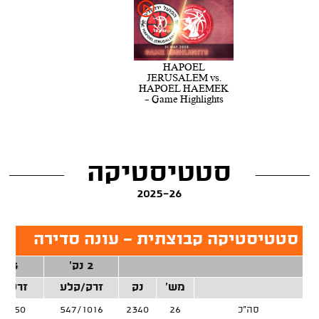
HAPOEL
JERUSALEM vs.
HAPOEL HAEMEK
- Game Highlights
סטטיסטיקה
2025-26
סטטיסטיקה קבוצתית - עונה סדירה
2 נק'
3 נק'
מש'
נק
זרק/קלע
זרק/ק
סה"כ
26
2340
547/1016
8/750