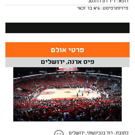
רופא: ד"ר רון רוזנטל
פיזיותרפיסט: גיא בר זכאי
פרטי אולם
פיס ארנה, ירושלים
כתובת: רח' בנבינשתי, ירושלים