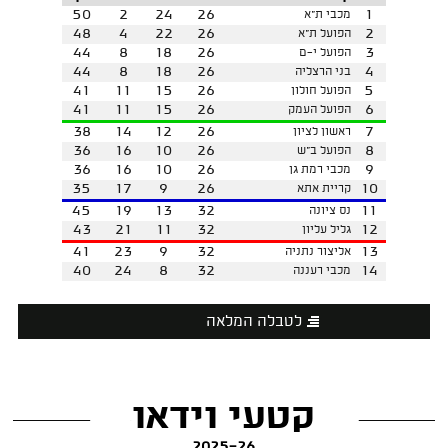
50
2
24
26
1
מכבי ת"א
48
4
22
26
2
הפועל ת"א
44
8
18
26
3
הפועל י-ם
44
8
18
26
4
בני הרצליה
41
11
15
26
5
הפועל חולון
41
11
15
26
6
הפועל העמק
38
14
12
26
7
ראשון לציון
36
16
10
26
8
הפועל ב"ש
36
16
10
26
9
מכבי רמת גן
35
17
9
26
10
קריית אתא
45
19
13
32
11
נס ציונה
43
21
11
32
12
גליל עליון
41
23
9
32
13
אליצור נתניה
40
24
8
32
14
מכבי רעננה
לטבלה המלאה
קטעי וידאו
2025-26