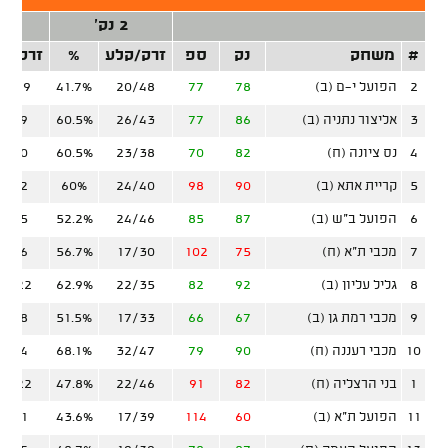
2 נק'
3 נ
#
משחק
נק
ספ
זרק/קלע
%
זרק/ק
2
הפועל י-ם (ב)
78
77
20/48
41.7%
10/19
3
אליצור נתניה (ב)
86
77
26/43
60.5%
6/19
4
נס ציונה (ח)
82
70
23/38
60.5%
6/20
5
קריית אתא (ב)
90
98
24/40
60%
9/22
6
הפועל ב"ש (ב)
87
85
24/46
52.2%
6/15
7
מכבי ת"א (ח)
75
102
17/30
56.7%
7/26
8
גליל עליון (ב)
92
82
22/35
62.9%
10/22
9
מכבי רמת גן (ב)
67
66
17/33
51.5%
5/28
10
מכבי רעננה (ח)
90
79
32/47
68.1%
3/14
1
בני הרצליה (ח)
82
91
22/46
47.8%
10/22
11
הפועל ת"א (ב)
60
114
17/39
43.6%
5/21