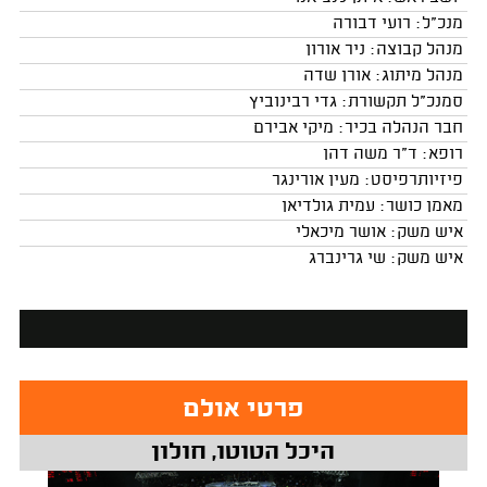
מנכ"ל: רועי דבורה
מנהל קבוצה: ניר אורון
מנהל מיתוג: אורן שדה
סמנכ"ל תקשורת: גדי רבינוביץ
חבר הנהלה בכיר: מיקי אבירם
רופא: ד"ר משה דהן
פיזיותרפיסט: מעין אורינגר
מאמן כושר: עמית גולדיאן
איש משק: אושר מיכאלי
איש משק: שי גרינברג
פרטי אולם
היכל הטוטו, חולון