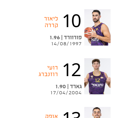
10
ליאור
קררה
פורוורד | 1.96
14/08/1997
12
רועי
רוזנברג
גארד | 1.90
17/04/2004
13
אופק