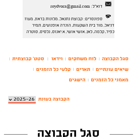
דוא"ל:
roydvora@gmail.com
ספונסרים: קבוצת נתנאל, מלונות בראון, מעוז
דניאל, מור בית השקעות, הונדה אופנועים, תמיר
כפיר, קלמה, לאן, אושי אושי, א.יאנוס, נלסיס, סוטרה
סגל הקבוצה
לוח משחקים
וידאו
סטט' קבוצתית
|
|
|
|
שיאים עונתיים
תארים
קלעי כל הזמנים
|
|
|
מאמני כל הזמנים
הישגים
|
הקבוצה בעונת
סגל הקבוצה