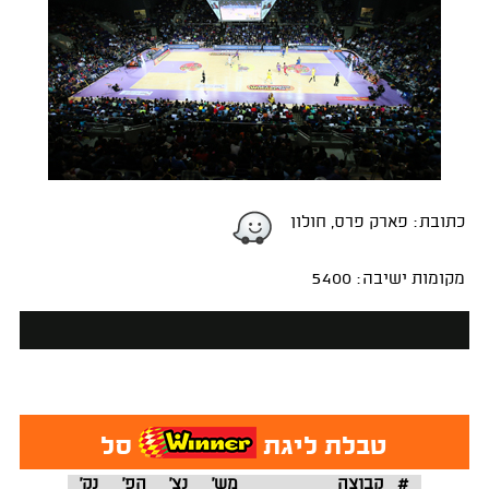
כתובת: פארק פרס, חולון
מקומות ישיבה: 5400
טבלת ליגת
סל
#
קבוצה
מש'
נצ'
הפ'
נק'