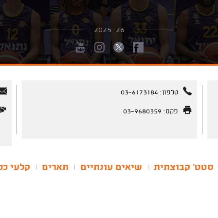
2025-26
טלפון: 03-6173184
פקס: 03-9680359
סטט' קבוצתית
שיאים עונתיים
תארים
קלעי כל
|
|
|