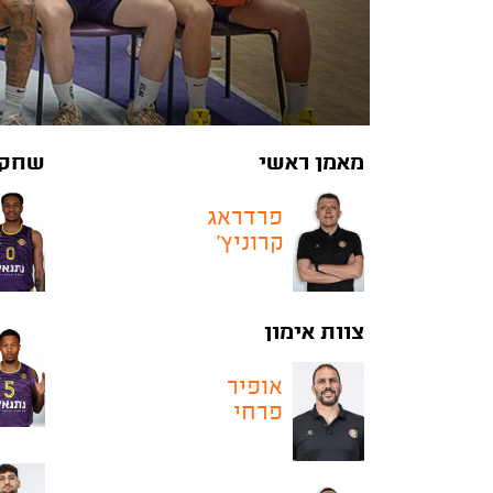
מאמן ראשי
שחקנ
פרדראג
קרוניץ'
צוות אימון
אופיר
פרחי