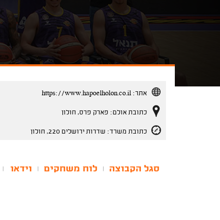
אתר:
https://www.hapoelholon.co.il
כתובת אולם: פארק פרס, חולון
כתובת משרד: שדרות ירושלים 220, חולון
סגל הקבוצה
לוח משחקים
וידאו
|
|
|