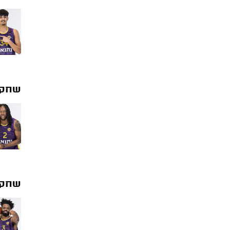
שחקנ
שחקנ