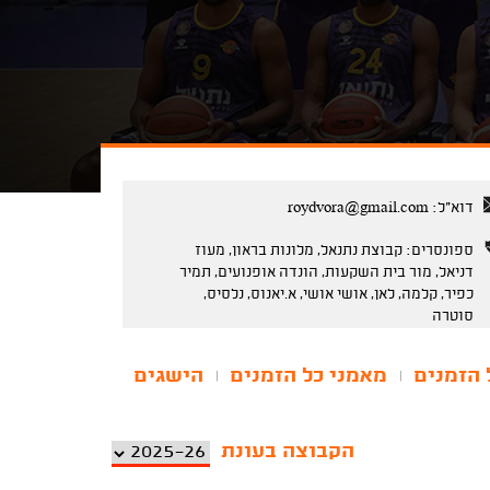
דוא"ל:
roydvora@gmail.com
ספונסרים: קבוצת נתנאל, מלונות בראון, מעוז
דניאל, מור בית השקעות, הונדה אופנועים, תמיר
כפיר, קלמה, לאן, אושי אושי, א.יאנוס, נלסיס,
סוטרה
 הזמנים
מאמני כל הזמנים
הישגים
|
|
הקבוצה בעונת