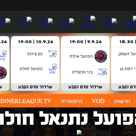
9.9.26 | 19:00
10.9.26 | 19:00
14.9.26 
על העמק
נס ציונה
הפועל אילת
 רמת גן
הפועל חולון
בני הרצליה
רם נקבע
שידור טרם נקבע
שידור טרם נקבע
ש
חדשות
VOD
היסטוריה
INNERLEAGUE.TV
ועל נתנאל חולו