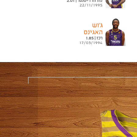
פורוורד-סנטר | 2.01
22/11/1995
ג'וש
האגינס
רכז | 1.85
17/03/1994