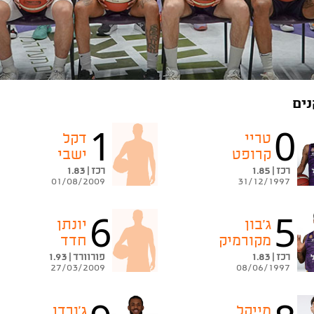
ים
1
0
טריי
דקל
קרופט
ישבי
רכז | 1.85
רכז | 1.83
01/08/2009
31/12/1997
6
5
ג'בון
יונתן
מקורמיק
חדד
רכז | 1.83
פורוורד | 1.93
27/03/2009
08/06/1997
מייקל
ג'ורדן