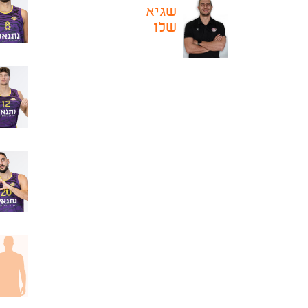
שגיא
שלו